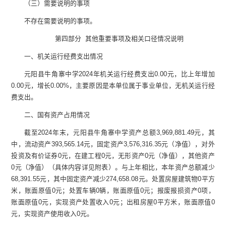
（三）需要说明的事项
不存在需要说明的事项。
第四部分
其他重要事项及相关口径情况说明
一、机关运行经费支出情况
元阳县牛角寨中学
2024
年机关运行经费支出
0.00
元，比上年增加
0.00
元，增长
0.00%
，主要原因是本单位属于事业单位，无机关运行经
费支出。
二、国有资产占用情况
截至
2024
年末，元阳县牛角寨中学资产总额
3,969,881.49
元，其
中，流动资产
393,565.14
元，固定资产
3,576,316.35
元（净值），对外
投资及有价证券
0
元，在建工程
0
元，无形资产
0
元（净值），其他资产
0
元（净值）（具体内容详见附表）。与上年相比，本年资产总额减少
68,391.55
元，其中固定资产减少
274,658.08
元。处置房屋建筑物
0
平方
米，账面原值
0
元；处置车辆
0
辆，账面原值
0
元；报废报损资产
0
项，
账面原值
0
元，实现资产处置收入
0
元；出租房屋
0
平方米，账面原值
0
元，实现资产使用收入
0
元。