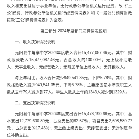
收入和支出且属于事业单位，无行政参公单位机关运行经费，故《
“
三
公
”
经费、行政参公单位机关运行经费情况表》和《一般公共预算财政
拨款
“
三公
”
经费情况表》为空表。
第三部分
2024
年度部门决算情况说明
一、收入决算情况说明
元阳县牛角寨中学
2024
年度收入合计
15,477,087.46
元。其中：财
政拨款收入
15,477,087.46
元，占总收入的
100.00%
；无上级补助收
入；无事业收入；无经营收入；无附属单位上缴收入；无其他收入。
与上年相比，收入合计减少
949,541.35
元，下降
5.78%
。其中：财
政拨款收入减少
949,541.35
元，下降
5.78%
；主要原因是本年教职工人
数从去年
79
人减少到
77
人。学生人数从上年的
1343
人减少到
1329
人。
二、支出决算情况说明
元阳县牛角寨中学
2024
年度支出合计
15,478,190.66
元。其中：基
本支出
12,779,600.89
元，占总支出的
82.57
％；项目支出
2,698,589.77
元，占总支出的
17.43
％；无上缴上级支出；无经营支出；无对附属单
位补助支出。