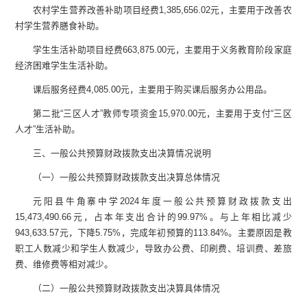
农村学生营养改善补助项目经费
1,385,656.02
元
，主要用于改善农
村学生营养膳食补助。
学生生活补助项目经费
663,875.00
元，主要用于义务教育阶段家庭
经济困难学生生活补助。
课后服务
经费
4,085.00
元，主要用于购买
课后服务办公用品
。
第二批“三区人才”教师专项资金
15,970.00
元，主要用于支付“三区
人才”生活补助。
三、一般公共预算财政拨款支出决算情况说明
（一）一般公共预算财政拨款支出决算总体情况
元阳县牛角寨中学
2024
年度一般公共预算财政拨款支出
15,473,490.66
元，占本年支出合计的
99.97%
。与上年相比减少
943,633.57
元，下降
5.75%
，完成年初预算的
113.84%
。主要原因是教
职工人数减少和学生人数减少，导致办公费、印刷费、培训费、差旅
费、维修费等相对减少。
（二）一般公共预算财政拨款支出决算具体情况