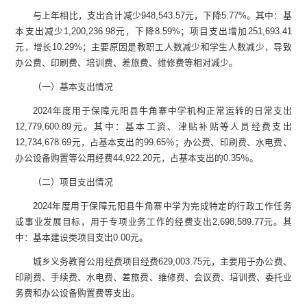
与上年相比，支出合计减少
948,543.57
元，下降
5.77%
。其中：基
本支出减少
1,200,236.98
元，下降
8.59%
；项目支出增加
251,693.41
元，增长
10.29%
；主要原因是教职工人数减少和学生人数减少，导致
办公费、印刷费、培训费、差旅费、维修费等相对减少。
（一）基本支出情况
2024
年度用于保障元阳县牛角寨中学机构正常运转的日常支出
12,779,600.89
元。其中：基本工资、津贴补贴等人员经费支出
12,734,678.69
元，占基本支出的
99.65
％；办公费、印刷费、水电费、
办公设备购置等公用经费
44,922.20
元，占基本支出的
0.35
％。
（二）项目支出情况
2024
年度用于保障元阳县牛角寨中学为完成特定的行政工作任务
或事业发展目标，用于专项业务工作的经费支出
2,698,589.77
元。其
中：基本建设类项目支出
0.00
元。
城乡义务教育公用经费项目经费
629,003.75
元，主要用于办公费、
印刷费、手续费、水电费、差旅费、维修费、会议费、培训费、委托业
务费和办公设备购置费等支出。