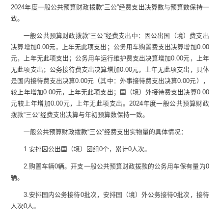
2024
年度一般公共预算财政拨款
“
三公
”
经费支出决算数与预算数保持一
致。
一般公共预算财政拨款
“
三公
”
经费支出中：因公出国（境）费支出
决算增加
0.00
元，上年无此项支出；公务用车购置费支出决算增加
0.00
元，上年无此项支出；公务用车运行维护费支出决算增加
0.00
元，上年
无此项支出；公务接待费支出决算增加
0.00
元，上年无此项支出，具体
是国内接待费支出决算
0.00
元（其中：外事接待费支出决算
0.00
元），
较上年增加
0.00
元，上年无此项支出；国（境）外接待费支出决算
0.00
元较上年增加
0.00
元，上年无此项支出。
2024
年度一般公共预算财政
拨款
“
三公
”
经费支出决算与年初预算数保持一致。
一般公共预算财政拨款
“
三公
”
经费支出实物量的具体情况：
1.
安排因公出国（境）团组
0
个，累计
0
人次。
2.
购置车辆
0
辆。开支一般公共预算财政拨款的公务用车保有量为
0
辆。
3.
安排国内公务接待
0
批次，安排国（境）外公务接待
0
批次，接待
人次
0
人。