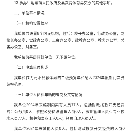
13.
承办牛角寨镇人民政府及县教育体育局交办的其他事项。
二、单位基本情况
（一）机构设置情况
我单位共设置
9
个内设机构，包括：校长办公室，行政办公室，副
校长办公室，党政办公室，工会办公室，政教办公室，教务办公室，总
务办公室，财务室。
我单位为基层预算单位，无下属单位。
（二）决算单位构成
我单位作为元阳县教体局的二级预算单位纳入
2024
年度部门决算
编报范围。
（三）单位人员和车辆的编制及实有情况
我单位
2024
年末编制内实有人员
77
人。包括财政拨款开支经费
的：公务员
0
人，参照公务员法管理人员
0
人，事业管理人员和专业技
术人员
77
人，机关和事业工人
0
人；经费自理人员
0
人。
我单位
2024
年末其他人员
0
人。包括财政拨款开支经费的人员
0