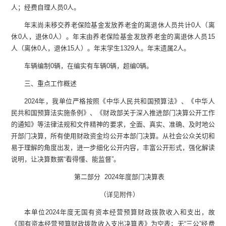
人；经费自理人员
0
人。
年末尚未移交养老保险基金发放养老金的离退休人员共计
0
人（离
休
0
人，退休
0
人）。年末由养老保险基金发放养老金的离退休人员
15
人（离休
0
人，退休
15
人）。年末学生
1329
人。年末遗属
2
人。
车辆编制
0
辆，在编实有车辆
0
辆，超编
0
辆。
三、重点工作概述
2024
年，我单位严格按照《中华人民共和国预算法》、《中华人
民共和国预算法实施条例》、《财政部关于深入推进部门决算公开工作
的通知》等法律法规和文件精神的要求，全面、真实、准确、及时地公
开部门决算，所有使用财政资金均公开本部门决算。从社会公众关切和
易于理解的角度出发，进一步细化公开内容，丰富公开形式，强化解读
说明，让决算数据
“
看得懂、能监督
”
。
第二部分
2024
年度部门决算表
（详见附件）
本单位
2024
年度无国有资本经营预算财政拨款收入和支出，故
《国有资本经营预算财政拨款收入支出决算表》为空表；无
“
三公
”
经费