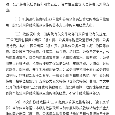
助，公用经费包括商品和服务支出、资本性支出等人员经费以外的支
出。
（二）机关运行经费指行政单位和参照公务员法管理的事业单位使
用一般公共预算财政拨款安排的基本支出中的公用经费支出。
（三）按照党中央、国务院有关文件及部门预算管理有关规定，
“
三公
”
经费包括因公出国（境）费、公务用车购置及运行维护费、公务
接待费。其中：因公出国（境）费，指单位公务出国（境）的国际旅
费、国外城市间交通费、住宿费、伙食费、培训费、公杂费等支出；公
务用车购置费，指公务用车购置支出（含车辆购置税、牌照费）；公务
用车运行维护费，指单位按规定保留的公务用车燃料费、维修费、过桥
过路费、保险费、安全奖励费用等支出；公务用车指用于履行公务的机
动车辆，包括省部级干部专车、一般公务用车和执法执勤用车；公务接
待费，指单位按规定开支的各类公务接待（含外宾接待）费用。本文中
公开的财政拨款
“
三公
”
经费相关数据是一般公共预算、政府性基金及国
有资本经营预算财政拨款支出的相关经费，不含非财政拨款部分。
（四）本文所称财政拨款
“
三公
”
经费预算数是指各部门（含下属单
位）或单位当年通过本级财政拨款和以前年度财政拨款结转结余资金安
排的因公出国（境）费、公务用车购置及运行维护费和公务接待费支出