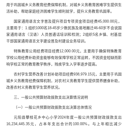
用于巩固城乡义务教育经费保障机制，对城乡义务教育困难学生提供生
活补助，帮助家庭经济困难学生顺利就学，提升义务教育巩固率。
国家通用语言文字普及提升项目专项资金项目经费
45,000.00
元，
主要用于：
1.
组织
1000
名
18-45
岁少数民族及易地搬迁
46-60
岁不会说国
家通用语言（汉语）人员普通话培训和检测；
2
组织
5
名乡镇、村基层
干部国家通用语言文字建设普及村建设业务培训。
特殊教育公用经费项目经费
12,000.00
元，主要用于确保特殊教育
学校公用经费补助资金能够有效保障学校正常运转，不因资金短缺而影
响学校正常的教育教学秩序，残疾学生入学率逐步提高。
农村学生营养改善计划补助项目经费
938,979.15
元，主要用于巩固
城乡义务教育经费保障机制，对农村义务教育学生提供营养膳食补助，
改善农村义务教育学生营养状况
。
三、一般公共预算财政拨款支出决算情况说明
（一）一般公共预算财政拨款支出决算总体情况
元阳县攀枝花乡中心小学
2024
年度一般公共预算财政拨款支出
16,234,445.35
元，
占本年支出合计的
100.00
%
。与上年
相比
减
少