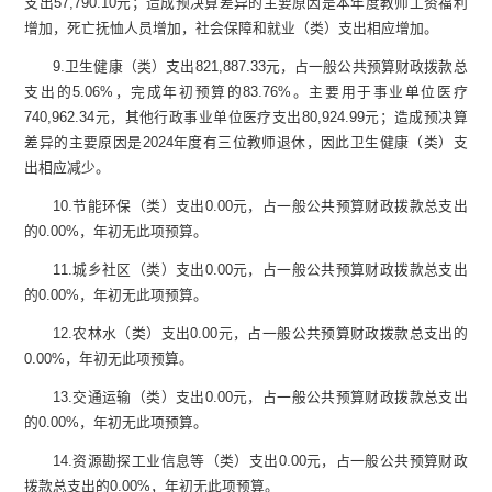
支出
57,790.10
元
；
造成预决算差异的主要原因是
本年度教师工资福利
增加，
死亡抚恤人员增加，
社会保障和就业（类）支出相应增加
。
9.
卫生健康（类）支出
821,887.33
元
，占一般公共预算财政拨款总
支出的
5.06
%
，完成年初预算的
83.76
%
。主要用于事业单位医疗
74
0,962.
34
元，其他行政事业单位医疗支出
80,924.99
元
；
造成预决算
差异的主要原因是
2024
年度有三位教师退休，因此
卫生健康（类）支
出
相应减少。
10.
节能环保（类）支出
0.00
元
，占一般公共预算财政拨款总支出
的
0.00
%
，
年初无此项预算
。
11.
城乡社区（类）支出
0.00
元
，占一般公共预算财政拨款总支出
的
0.00
%
，
年初无此项预算
。
12.
农林水（类）支出
0.00
元
，占一般公共预算财政拨款总支出的
0.00
%
，
年初无此项预算
。
13.
交通运输（类）支出
0.00
元
，占一般公共预算财政拨款总支出
的
0.00
%
，
年初无此项预算
。
14.
资源勘探工业信息等（类）支出
0.00
元
，占一般公共预算财政
拨款总支出的
0.00
%
，
年初无此项预算
。