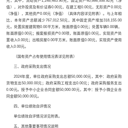
元，其中，流动资产
1,248,463.90
元，固定资产
40,866,558.92
元（净
值），对外投资及有价证券
0.00
元，在建工程
0.00
元，无形资产
0.00
元
（净值），其他资产
0.00
元（净值）（具体内容详见附表）
。与上年相
比，本年资产总额减少
767,012.50
元
，其中固定资产增加
318,155.00
元
。处置房屋建筑物
0.00
平方米，账面原值
0.00
元
；处置车辆
0.00
辆，
账面原值
0.00
元
；报废报损资产
0.00
项，账面原值
0.00
元
，实现资产处
置收入
0.00
元
；出租房屋
0.00
平方米，账面原值
0.00
元
，实现资产使用
收入
0.00
元
。
（
国有资产占有使用情况表
详见附表）
三、政
府采购支出情况
2024
年度，单位政府采购支出总额
50,000.00
元，其中：政府采购
货物支出
50,000.00
元；政府采购工程支出
0.00
元；政府采购服务支出
0.00
元。授予中小企业合同金额
50,000.00
元，其中：授予小微企业合
同金额
50,000.00
元。
四、单位绩效自评情况
单位绩效自评情况详见附表。
五、其他重要事项情况说明