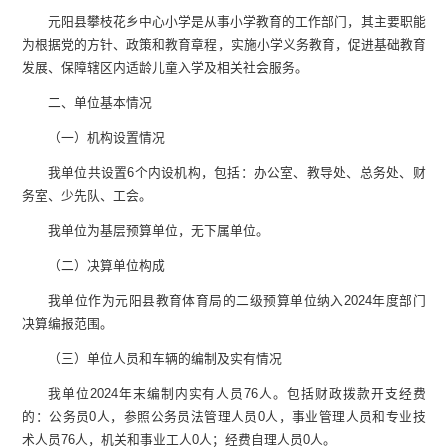
元阳县攀枝花乡中心小学是从事小学教育的工作部门，其主要职能
为根据党的方针、政策和教育章程，实施小学义务教育，促进基础教育
发展、保障辖区内适龄儿童入学及相关社会服务。
二、
单位
基本情况
（一）机构设置情况
我单位共设置
6
个内设机构，包括：办公室、教导处、总务处、财
务室、少先队、工会。
我单位为基层预算单位，无下属单位。
（二）
决算单位构成
我单位作为
元阳县教育体育局的
二级预算单位
纳入
2024
年度部门
决算编报
范围
。
（
三
）
单位
人员和车辆的编制及实有情况
我单位
2024
年末
编制内
实有人员
76
人。
包括财政拨款开支经费
的
：
公务员
0
人，
参照公务员法管理人员
0
人
，
事业管理人员和专业技
术人员
76
人，机关和事业工人
0
人
；经费自理人员
0
人
。