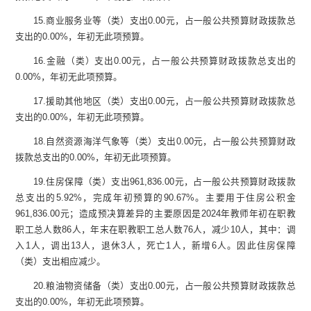
15.
商业服务业等（类）支出
0.00
元
，占一般公共预算财政拨款总
支出的
0.00
%
，
年初无此项预算
。
16.
金融（类）支出
0.00
元
，占一般公共预算财政拨款总支出的
0.00
%
，年初无此项预算
。
17.
援助其他地区（类）支出
0.00
元
，占一般公共预算财政拨款总
支出的
0.00
%
，年初无此项预算
。
18.
自然资源海洋气象等（类）支出
0.00
元
，占一般公共预算财政
拨款总支出的
0.00
%
，
年初无此项预算
。
19.
住房保障（类）支出
961,836.00
元
，占一般公共预算财政拨款
总支出的
5.92
%
，完成年初预算的
90.67
%
。主要用于住房公积金
961,836.00
元
；
造成预决算差异的主要原因是
2024
年教师年初在职教
职工总人数
86
人，年末在职教职工总人数
76
人，减少
10
人，其中：调
入
1
人，调出
13
人，退休
3
人，死亡
1
人，新增
6
人。因此
住房保障
（类）支出
相应减少。
20.
粮油物资储备（类）支出
0.00
元
，占一般公共预算财政拨款总
支出的
0.00
%
，
年初无此项预算
。