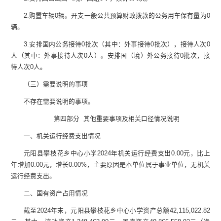
2.
购置车辆
0
辆。开支一般公共预算财政拨款的公务用车保有量为
0
辆。
3.
安排国内公务接待
0
批次（其中：外事接待
0
批次），接待人次
0
人（其中：外事接待人次
0
人）。安排国（境）外公务接待
0
批次，接
待人次
0
人。
（三）需要说明的事项
不存在需要说明的事项。
第四部分
其他重要事项及相关口径情况说明
一
、
机关运行经费支出情况
元阳县攀枝花乡中心小学
2024
年机关运行经费支出
0.00
元
，
比上
年
增加
0.00
元
，增长
0.00
%
，
主要原因
是
本单位属于事业单位，无机关
运行经费支出。
二、
国有资产占用情况
截至
2024
年末，
元阳县攀枝花乡中心小学
资产总额
42,115,022.82