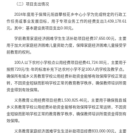
（二）项目支出情况
2024
年度用于保障
元阳县攀枝花乡中心小学
为完成特定的行政工
作任务或事业发展目标，用于专项业务工作的经费支出
3,439,178.61
元
。
其中：基本建设类项目支出
0.00
元
。
学前教育
家庭经济困难学生生活补助项目经费
37,650.00
元，主要
用于加大对家庭经济困难儿童资助力度，保障家庭经济困难儿童接受学
前教育的权利
。
100
人以下农村小学校点公用经费项目经费
41,724.00
元，主要用于
按照
720
元
/
生
·
年的标准补充下达农村小学不足
100
人的学校及教学点。
确保所有城乡义务教育学校公用经费补助资金能够有效保障学校正常运
转，不因资金短缺而影响学校正常的教育教学秩序，确保教师培训所需
资金得到有效保障。
义务教育公用经费项目经费
1,530,825.46
元，主要用于确保我县城
乡义务教育学校公用经费补助资金能够有效保障学校正常运转，不因资
金短缺而影响学校正常的教育教学秩序，确保教师培训所需资金得到有
效保障。
义务教育家庭经济困难学生生活补助项目经费
833,000.00
元，主要