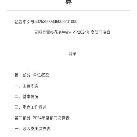
算
监督索引号
53252800836003201000
元阳县攀枝花乡中心小学
2024
年度部门决算
目录
第一部分
单位
概况
一、主要职
责
二、
基本情况
三、重点工作概述
第二部分
2024
年度部门决算表
一、收入支出决算表