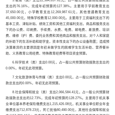
5.
教育（类）支出
12,364,637.61
元，占一般公共预算财政拨款总
支出的
76.16
%
，
完成年初预算的
127.38
%
。主要用于
学前教育支出
37,650.00
元，小学教育支出
12,269,987.61
元，其他普通教育支出
45,000.00
元，特殊学校教育
12,000.00
元。
主要用于
工资福利支出下的
基本工资、津贴补贴、绩效工资和其他工资福利支出，商品和服务支出
下的办公费、印刷费、手续费、水费、电费、邮电费、差旅费、培训
费、维修（护）费、委托业务费和其他商品和服务支出，对个人和家庭
的补助下的生活补助和助学金，资本性支出下的办公设备购置
；
造成预
决算差异的主要原因是年初未做学生的困难学生生活补助、营养餐补
助、义务教育公用经费、特殊教育经费等项目资金预算。
6.
科学技术（类）支出
0.00
元，占一般公共预算财政拨款总支出的
0.00
%
，年初无此项预算
。
7.
文化旅游体育与传媒（类）支出
0.00
元，占一般公共预算财政拨
款总支出的
0.00
%
，年初无此项预算
。
8.
社会保障和就业（类）支出
2,066,584.41
元，占一般公共预算财
政拨款总支出的
12.73
%
，
完成年初预算的
128.27
%
。主要用于机关事
业单位基本养老保险缴费支出
1,215,426.08
元，机关事业单位职业年金
缴费支出
712,878.23
元，死亡抚恤
80,490.00
元，其他社会保障和就业