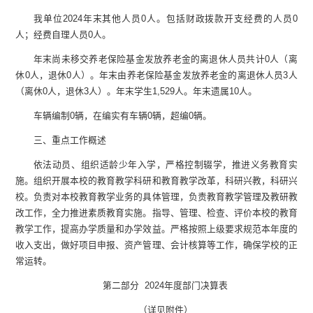
我单位
2024
年末
其他人员
0
人。包括财政拨款开支经费的人员
0
人；经费自理人员
0
人。
年末尚未移交
养老保险基金发放养老金的离退休人员
共计
0
人
（
离
休
0
人，退休
0
人
）。年末
由养老保险基金发放养老金的离退休人员
3
人
（
离休
0
人，退休
3
人
）
。
年末学生
1,529
人。年末遗属
10
人。
车辆编制
0
辆，在编实有车辆
0
辆，超编
0
辆。
三、重点工作概述
依法动员、组织适龄少年入学，严格控制辍学，推进义务教育实
施。组织开展本校的教育教学科研和教育教学改革，科研兴教，科研兴
校。负责对本校教育教学业务的具体管理，负责教育教学管理及教研教
改工作，全力推进素质教育实施。指导、管理、检查、评价本校的教育
教学工作，提高办学质量和办学效益。
严格按照上级要求规范本年度的
收入支出，做好项目申报、资产管理、会计核算等工作，确保学校的正
常运转。
第二部分
2024
年度部门决算表
（详见附件）