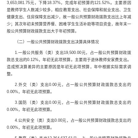
3,653,081.75
元，下降
18.37
%
，完成年初预算的
121.52%
。
主要原因
是
教师学生人数减少较多，相应教育支出、社会保障和就业支出、卫生
健康支出、住房保障支出减少，故
一般公共预算财政拨款支出
比上年减
少；其次年初未预算营养餐、困难学生生活补助等项目资金，故年末
一
般公共预算财政拨款支出
大于年初预算
。
（二）一般公共预算财政拨款支出决算
具体情况
1.
一般公共服务（类）支出
19,500.00
元
，占一般公共预算财政拨
款总支出的
0.12
%
，年初无此项预算
。
主要用于退休教师安家费支出。
造成预决算差异的主要原因是年初无此项预算，年中根据实际需求调
整。
2.
外交（类）支出
0.00
元
，占一般公共预算财政拨款总支出的
0.00
%
，年初无此项预算
。
3.
国防（类）支出
0.00
元
，占一般公共预算财政拨款总支出的
0.00
%
，年初无此项预算
。
4.
公共安全（类）支出
0.00
元
，占一般公共预算财政拨款总支出的
0.00
%
，年初无此项预算。