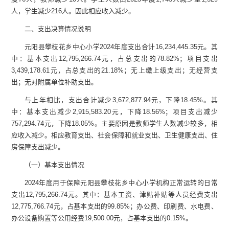
人，学生减少
216
人。因此相应收入减少
。
二、支出决算情况说明
元阳县攀枝花乡中心小学
2024
年度支出合计
16,234,445.35
元
。其
中：基本支出
12,795,266.74
元
，占总支出的
78.82
%
；项目支出
3,439,178.61
元
，占总支出的
21.18
%
；
无
上缴上级支出；
无
经营支
出；
无
对附属单位补助支出。
与上年
相比，支出
合计
减少
3,672,877.94
元，
下降
18.45
%
。其
中：
基本支出
减少
2,915,583.20
元，
下降
18.56
%
；项目支出
减少
757,294.74
元，
下降
18.05
%
。
主要原因
是
教师学生人数减少较多，相
应收入减少。相应教育支出、社会保障和就业支出、卫生健康支出、住
房保障支出减少。
（一）基本支出情况
2024
年度用于保障
元阳县攀枝花乡中心小学
机构正常运转的日常
支出
12,795,266.74
元
。
其中：
基本工资、津贴补贴等人员经费支出
12,775,766.74
元
，
占基本支出的
99.85
%
；办公费、印刷费、水电费、
办公设备购置等公用经费
19,500.00
元，
占基本支出的
0.15
%
。