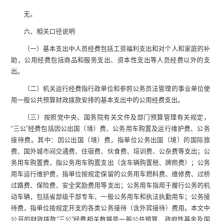
无。
六、相关口径说明
（一）
基本支出中人员经费包括工资福利支出和对个人和家庭的补
助，公用
经费
包括商品和服务支出、资本性支出等人员经费以外的支
出。
（二）
机关运行经费指行政单位和参照公务员法管理的事业单位使
用一般公共预算财政拨款安排的基本支出中的公用经费支出
。
（三）
按照党中央、国务院有关文件及部门预算管理有关规定，
“
三公
”
经费包括因公出国（境）费、公务用车购置及运行维护费、公务
接待费。其中：因公出国（境）费，指单位公务出国（境）的国际旅
费、国外城市间交通费、住宿费、伙食费、培训费、公杂费等支出；公
务用车购置费，指公务用车购置支出（含车辆购置税
、牌照费
）；公务
用车运行维护费，指单位按规定保留的公务用车燃料费、维修费、过桥
过路费、保险费、安全奖励费用等支出；公务用车指用于履行公务的机
动车辆，包括省部级干部专车、一般公务用车和执法执勤用车；公务接
待费，指单位按规定开支的各类公务接待（含外宾接待）费用。
本文中
公开的财政拨款
“
三公
”
经费相关数据是一般公共预算、政府性基金及国