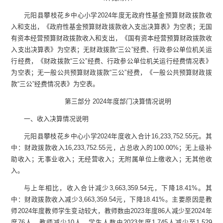
元阳县攀枝花乡中心小学
2024
年度无政府性基金预算财政拨款收
入和支出，《政府性基金预算财政拨款收入支出决算表》为空表；无国
有资本经营预算财政拨款收入和支出，《国有资本经营预算财政拨款收
入支出决算表》为空表；无财政拨款
“
三公
”
经费、行政参公单位机关运
行经费，《财政拨款
“
三公
”
经费、行政参公单位机关运行经费情况表》
为空表；无一般公共预算财政拨款
“
三公
”
经费，《一般公共预算财政拨
款
“
三公
”
经费情况表》为空表。
第三部
分
2024
年度部门决算情况说明
一、收入决算情况说明
元阳县攀枝花乡中心小学
2024
年度收入合计
16,233,752.55
元
。其
中：财政拨款收入
16,233,752.55
元
，占总收入的
100.00
%
；
无
上级补
助收入；
无
事业收入；
无
经营收入；
无
附属单位
上缴
收入；
无
其他收
入。
与上年
相比，
收入合计
减少
3,663,359.54
元，
下降
18.41
%
。其
中：
财政拨款收入
减少
3,663,359.54
元，
下降
18.41
%
。
主要原因
是
教
师
2024
年度教师学生变动较大，教师数由
2023
年度
86
人减少至
2024
年
度
76
人，教师减少
10
人。学生人数由
2023
年度
1,745
人减少至
1,529