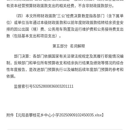
有资本经营预算财政拨款支出的相关经费，不含非财政拨款部分。
（四）本文所称财政拨款
“
三公
”
经费决算数
是
指各部门（含下属单
位）
或单位
当年通过本级财政拨款和以前年度财政拨款结转结余资金安
排的因公出国（境）费、公务用车购置及运行维护费和公务接待费支出
数（包括基本支出和项目支出）。
第
五
部分
名词解释
部门决算：各部门依据国家有关法律法规规定及其履行职能情况编
制，反映部门和单位所有预算收支和结余执行结果及绩效等情况的综合
性年度报告，是改进部门预算执行以及编制后续年度部门预算的参考和
依据。
监督索引号
53252800836003201111
附件【
元阳县攀枝花乡中心小学20250909102450035.xlsx
】