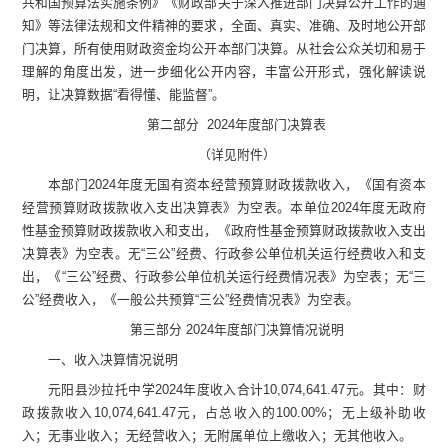
共和国预算法实施条例
》《
财政部关于深入推进部门决算公开工作的通
知》等法律法规和文件精神的要求，全面、真实、准确、及时地公开部
门决算，所有使用财政资金均公开本部门决算。从社会公众关切和易于
理解的角度出发，进一步细化公开内容，丰富公开形式，强化解读说
明，让决算数据
“
看得懂、能监督
”
。
第二部分
2024
年度部门决算表
（详见附件）
本部门
202
4
年度无国有资本经营预算财政拨款收入，《国有资本
经营预算财政拨款收入支出决算表》为空表。
本单位
202
4
年度无政府
性基金预算财政拨款收入和支出，《政府性基金预算财政拨款收入支出
决算表》为空表。
无
“
三公
”
经费、行政参公单位机关运行经费收入和支
出，《
“
三公
”
经费、行政参公单位机关运行经费情况表》为空表；无
“
三
公
”
经费收入，《一般公共预算
“
三公
”
经费情况表》为空表。
第三部
分
2024
年度部门决算情况说明
一、收入决算情况说明
元阳县沙拉托中学
2024
年度收入合计
10,074,641.47
元
。其中：财
政拨款收入
10,074,641.47
元
，占总收入的
100.00
%
；
无上级补助收
入；无事业收入；无经营收入；无附属单位上缴收入；无其他收入。