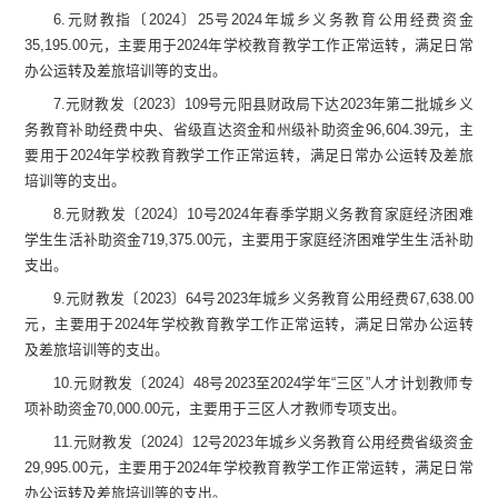
6.
元财教指〔
2024
〕
25
号
2024
年城乡义务教育公用经费资金
35,195.00
元
，
主要用于
2024
年学校教育教学工作正常运转，满足日常
办公运转及差旅培训等的支出。
7.
元财教发〔
2023
〕
109
号元阳县财政局下达
2023
年第二批城乡义
务教育补助经费中央、省级直达资金和州级补助资金
96,604.39
元
，
主
要用于
2024
年学校教育教学工作正常运转，满足日常办公运转及差旅
培训等的支出。
8.
元财教发〔
2024
〕
10
号
2024
年春季学期义务教育家庭经济困难
学生生活补助资金
719,375.00
元
，
主要用于家庭经济困难学生生活补助
支出。
9.
元财教发〔
2023
〕
64
号
2023
年城乡义务教育公用经费
67,638.00
元
，
主要用于
2024
年学校教育教学工作正常运转，满足日常办公运转
及差旅培训等的支出。
10.
元财教发〔
2024
〕
48
号
2023
至
2024
学年
“
三区
”
人才计划教师专
项补助资金
70,000.00
元
，
主要用于三区人才教师专项支出。
11.
元财教发〔
2024
〕
12
号
2023
年城乡义务教育公用经费省级资金
29,995.00
元
，
主要用于
2024
年学校教育教学工作正常运转，满足日常
办公运转及差旅培训等的支出。