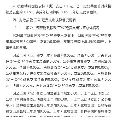
26.
抗疫特别国债安排（类）支出
0.00
元
，占一般公共预算财政拨
款总支出的
0.00
%
，完成年初预算的
0.00
%
，年初无此项预算
。
四、
财政拨款
“
三公
”
经费支出决算情况说明
（一）一般公共预算财政拨款
“
三公
”
经费支出决算总体情况
2024
年度财政拨款
“
三公
”
经费支出决算中，财政拨款
“
三公
”
经费支
出
年初
预算为
0.00
元，决算为
0.00
元
；支出决算较上年增加
0.00
元，上
年无此项支出
。
因公出国（境）费支出
年初
预算为
0.00
元
，决算为
0.00
元，占财政
拨款
“
三公
”
经费
总支出决算的
0.00
%
；公务用车购置费支出
年初
预算为
0.00
元
，决算为
0.00
元，占财政拨款
“
三公
”
经费
总支出决算的
0.00
%
；
公务用车
运行维护
费支出
年初
预算为
0.00
元
，决算为
0.00
元，占财政拨
款
“
三公
”
经费
总支出决算的
0.00
%
；
公务接待费支出
年初
预算为
0.00
元
，决算为
0.00
元，占财政拨款
“
三公
”
经费
总支出决算的
0.00
%
。
因公出国（境）费
支出决算较上年增加
0.00
元，上年无此项支出
；
公务用车购置费
支出决算较上年增加
0.00
元，上年无此项支出
；
公务用
车
运行维护费支出决算较上年增加
0.00
元，上年无此项支出
；
公务接待
费
支出决算较上年增加
0.00
元，上年无此项支出
；具体是国内接待费支