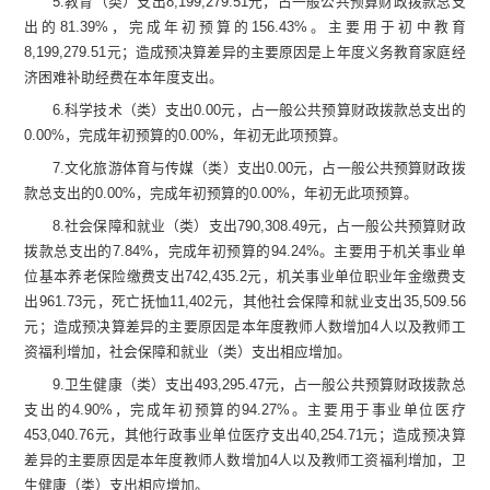
5.
教育（类）支出
8,199,279.51
元，占一般公共预算财政拨款总支
出的
81.39
%
，
完成年初预算的
156.43
%
。主要用于
初中教育
8,199,279.51
元
；
造成预决算差异的主要原因是上年度义务教育家庭经
济困难补助经费在本年度支出。
6.
科学技术（类）支出
0.00
元，占一般公共预算财政拨款总支出的
0.00
%
，
完成年初预算的
0.00
%
，年初无此项预算
。
7.
文化旅游体育与传媒（类）支出
0.00
元，占一般公共预算财政拨
款总支出的
0.00
%
，
完成年初预算的
0.00
%
，年初无此项预算
。
8.
社会保障和就业（类）支出
790,308.49
元，占一般公共预算财政
拨款总支出的
7.84
%
，
完成年初预算的
94.24
%
。主要用于
机关事业单
位基本养老保险缴费支出
742,435.2
元，机关事业单位职业年金缴费支
出
961.73
元，死亡抚恤
11,402
元，其他社会保障和就业支出
35,509.56
元
；
造成预决算差异的主要原因是
本年度教师
人数增加
4
人以及教师
工
资福利增加，社会保障和就业（类）支出相应增加
。
9.
卫生健康（类）支出
493,295.47
元
，占一般公共预算财政拨款总
支出的
4.90
%
，完成年初预算的
94.27
%
。主要用于事业单位医疗
45
3,040.
76
元，其他行政事业单位医疗支出
40,254.71
元
；
造成预决算
差异的主要原因是
本年度教师
人数增加
4
人以及教师
工资福利增加，
卫
生健康（类）
支出相应增加
。