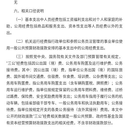
无
六、相关口径说明
（一）
基本支出中人员经费包括工资福利支出和对个人和家庭的补
助，公用
经费
包括商品和服务支出、资本性支出等人员经费以外的支
出。
（二）
机关运行经费指行政单位和参照公务员法管理的事业单位使
用一般公共预算财政拨款安排的基本支出中的公用经费支出
。
（三）
按照党中央、国务院有关文件及部门预算管理有关规定，
“
三公
”
经费包括因公出国（境）费、公务用车购置及运行维护费、公务
接待费。其中：因公出国（境）费，指单位公务出国（境）的国际旅
费、国外城市间交通费、住宿费、伙食费、培训费、公杂费等支出；公
务用车购置费，指公务用车购置支出（含车辆购置税
、牌照费
）；公务
用车运行维护费，指单位按规定保留的公务用车燃料费、维修费、过桥
过路费、保险费、安全奖励费用等支出；公务用车指用于履行公务的机
动车辆，包括省部级干部专车、一般公务用车和执法执勤用车；公务接
待费，指单位按规定开支的各类公务接待（含外宾接待）费用。
本文中
公开的财政拨款
“
三公
”
经费相关数据是一般公共预算、政府性基金及国
有资本经营预算财政拨款支出的相关经费，不含非财政拨款部分。