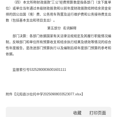
（四）本文所称财政拨款
“
三公
”
经费预算
数
是
指各部门（含下属单
位）
或单位
当年通过本级财政拨款和以前年度财政拨款结转结余资金安
排的因公出国（境）费、公务用车购置及运行维护费和公务接待费支出
数（包括基本支出和项目支出）。
第
五
部分
名词解释
部门决算：各部门依据国家有关法律法规规定及其履行职能情况编
制，反映部门和单位所有预算收支和结余执行结果及绩效等情况的综合
性年度报告，是改进部门预算执行以及编制后续年度部门预算的参考和
依据。
监督索引号
53252800836001601111
附件【
元阳县沙拉托中学20250908033523077.xlsx
】
收藏