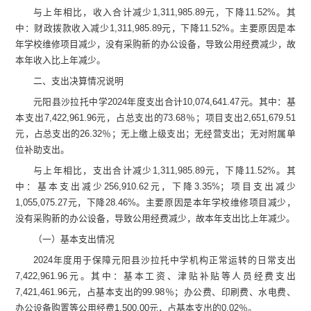
与上年
相比，
收入合计
减少
1,311,985.89
元，
下降
11.52
%
。其
中：
财政拨款收入
减少
1,311,985.89
元，
下降
11.52
%
。
主要原因
是
本
年学校维修项目减少，没有采购新的办公设备，导致公用经费减少，故
本年收入比上年减少
。
二、支出决算情况说明
元阳县沙拉托中学
2024
年度支出合计
10,074,641.47
元
。其中：基
本支出
7,422,961.96
元
，占总支出的
73.68
％；项目支出
2,651,679.51
元
，占总支出的
26.32
％；
无上缴上级支出；无经营支出；无对附属单
位补助支出
。
与上年
相比，支出
合计
减少
1,311,985.89
元，
下降
11.52
%
。其
中：
基本支出
减少
256,910.62
元，
下降
3.35
%
；项目支出
减少
1,055,075.27
元，
下降
28.46
%
。
主要原因
是
本年学校维修项目减少，
没有采购新的办公设备，导致公用经费减少，故本年支出比上年减少
。
（一）基本支出情况
2024
年度用于保障
元阳县沙拉托中学
机构正常运转的日常支出
7,422,961.96
元
。
其中：
基本工资、津贴补贴等人员经费支出
7,421,461.96
元，
占基本支出的
99.98
％；办公费、印刷费、水电费、
办公设备购置等公用经费
1,500.00
元，
占基本支出的
0.02
％。