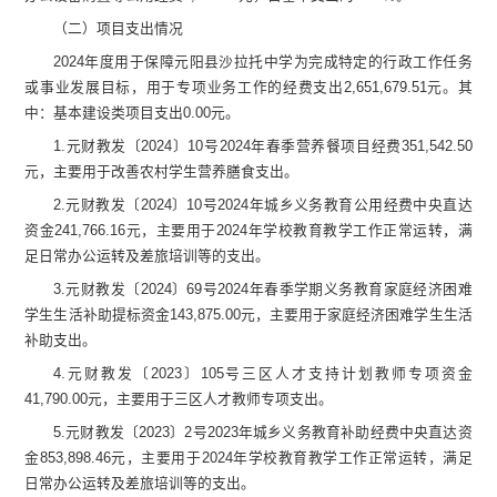
（二）项目支出情况
2024
年度用于保障
元阳县沙拉托中学
为完成特定的行政工作任务
或事业发展目标，用于专项业务工作的经费支出
2,651,679.51
元
。
其
中：基本建设类项目支出
0.00
元
。
1.
元财教发〔
2024
〕
10
号
2024
年春季营养餐项目经
费
351,542.50
元
，
主要用于改善农村学生营养膳食支出。
2.
元财教发〔
2024
〕
10
号
2024
年城乡义务教育公用经费中央直达
资金
241,766.16
元
，
主要用于
2024
年学校教育教学工作正常运转，满
足日常办公运转及差旅培训等的支出。
3.
元财教发〔
2024
〕
69
号
2024
年春季学期义务教育家庭经济困难
学生生活补助提标资金
143,875.00
元
，
主要用于家庭经济困难学生生活
补助支出。
4.
元财教发〔
2023
〕
105
号三区人才支持计划教师专项资
金
41,790.00
元
，
主要用于三区人才教师专项支出。
5.
元财教发〔
2023
〕
2
号
2023
年城乡义务教育补助经费中央直达资
金
853,898.46
元
，
主要用于
2024
年学校教育教学工作正常运转，满足
日常办公运转及差旅培训等的支出。