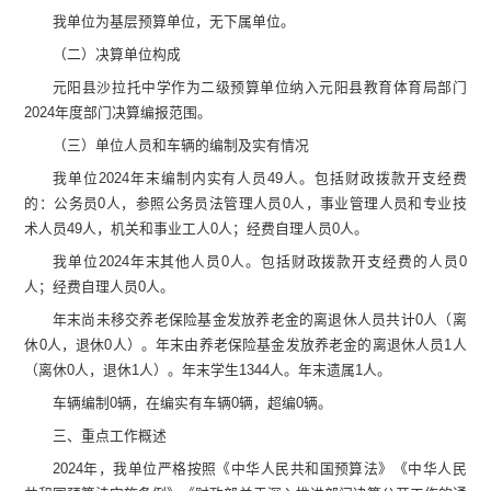
我单位为基层预算单位，无下属单位。
（二）
决算单位构成
元阳县沙拉托中学
作为二级预算单位纳入元阳县教育体育局部门
202
4
年度部门决算编报范围。
（
三
）
单位
人员和车辆的编制及实有情况
我单位
2024
年末
编制内
实有人员
49
人。
包括财政拨款开支经费
的
：
公务员
0
人，
参照公务员法管理人员
0
人
，
事业管理人员和专业技
术人员
49
人，机关和事业工人
0
人
；经费自理人员
0
人
。
我单位
2024
年末
其他人员
0
人。包括财政拨款开支经费的人员
0
人；经费自理人员
0
人。
年末尚未移交
养老保险基金发放养老金的离退休人员
共计
0
人
（
离
休
0
人，退休
0
人
）。年末
由养老保险基金发放养老金的离退休人员
1
人
（
离休
0
人，退休
1
人
）
。
年末学生
1344
人。年末遗属
1
人。
车辆编制
0
辆，在编实有车辆
0
辆，超编
0
辆。
三、重点工作概述
2024
年，我单位严格按照《中华人民共和国预算法
》《
中华人民