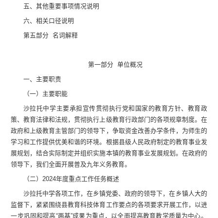
五、
其他重要事项情况说明
六、相关口径说明
第
五
部分
名词解释
第一部分
单位
概况
一、主要
职责
（一）主要职能
沙拉托中学主要承担宣传贯彻执行党和国家的教育方针、教育政
策、教育法律和法规，贯彻执行上级教育行政部门的各项规章制度。在
政府和上级教育主管部门的领导下，争取资金改善办学条件，为师生的
学习和工作提供优美和谐的环境。根据县级人民政府制定的教育事业发
展规划，结合实际制定并组织实施本镇的教育事业发展规划。在政府的
领导下，我们全面开展普及
九年
义务教育。
（二
）
202
4
年度重点工作任务
概述
沙拉托中学各项工作，在乡镇党委、政府的领导下，在乡镇人大的
监督下，紧紧围绕县教育科技体育工作要点的各项要求开展工作，以进
一步巩固和提高
“
两基
”
成果为重点，以全面提高教育教学质量为中心。