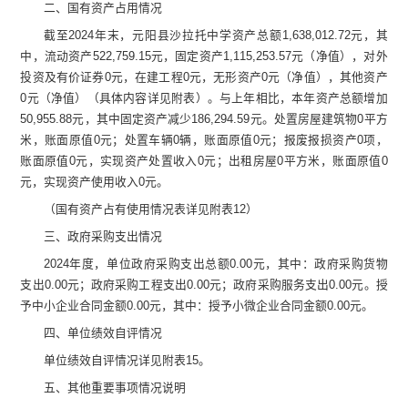
二、
国有资产占用情况
截至
2024
年末，
元阳县沙拉托中学
资产总额
1,638,012.72
元，其
中，流动资产
522,759.15
元，固定资产
1,115,253.57
元（净值），对外
投资及有价证券
0
元，在建工程
0
元，无形资产
0
元（净值），其他资产
0
元（净值）（具体内容详见附表）
。与上年相比，本年资产总额增加
50,955.88
元
，其中固定资产减少
186,294.59
元
。处置房屋建筑物
0
平方
米，账面原值
0
元
；处置车辆
0
辆，账面原值
0
元
；报废报损资产
0
项，
账面原值
0
元
，实现资产处置收入
0
元
；出租房屋
0
平方米，账面原值
0
元
，实现资产使用收入
0
元
。
（
国有资产占有使用情况表
详见附表
12
）
三、政
府采购支出情况
2024
年度，单位政府采购支出总额
0.00
元，其中：政府采购货物
支出
0.00
元；政府采购工程支出
0.00
元；政府采购服务支出
0.00
元。授
予中小企业合同金额
0.00
元，其中：授予小微企业合同金额
0.00
元。
四、单位绩效自评情况
单位绩效自评情况详见附表
15
。
五、其他重要事项情况说明