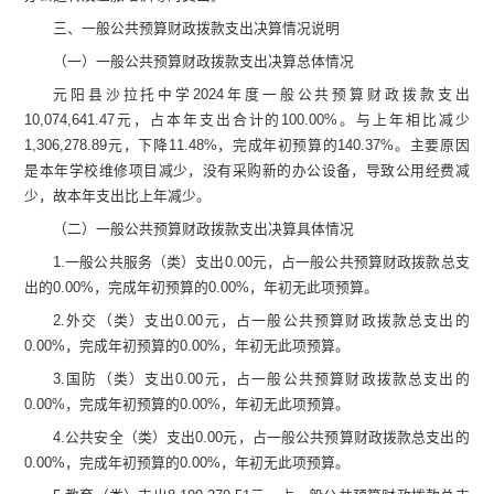
三、一般公共预算财政拨款支出决算情况说明
（一）一般公共预算财政拨款支出决算总体情况
元阳县沙拉托中学
2024
年度一般公共预算财政拨款支出
10,074,641.47
元，
占本年支出合计的
100.00
%
。与上年
相比
减少
1,306,278.89
元，下降
11.48
%
，完成年初预算的
140.37
%
。主要原因
是
本年学校维修项目减少，没有采购新的办公设备，导致公用经费减
少，故本年支出比上年减少
。
（二）一般公共预算财政拨款支出决算
具体情况
1.
一般公共服务（类）支出
0.00
元
，占一般公共预算财政拨款总支
出的
0.00
%
，完成年初预算的
0.00
%
，年初无此项预算
。
2.
外交（类）支出
0.00
元
，占一般公共预算财政拨款总支出的
0.00
%
，完成年初预算的
0.00
%
，年初无此项预算
。
3.
国防（类）支出
0.00
元
，占一般公共预算财政拨款总支出的
0.00
%
，完成年初预算的
0.00
%
，年初无此项预算
。
4.
公共安全（类）支出
0.00
元
，占一般公共预算财政拨款总支出的
0.00
%
，完成年初预算的
0.00
%
，年初无此项预算
。