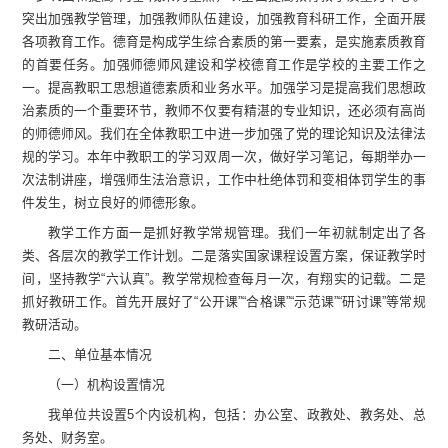
突出加强教学管理，加强教师队伍建设，加强教育科研工作，全面开展
各项教育工作。德育是构成学生综合素质的第一要素，是实施素质教育
的首要任务。加强师德师风建设和学校德育工作是学校的主要工作之
一。提高教职工思想道德素质和业务水平。加强学习是提高我们思想政
治素质的一个重要环节，教师不仅要有精湛的专业知识，还必须有高尚
的师德师风。我们在全体教职工中进一步加强了党的理论知识及法律法
规的学习。本年中教职工的学习双周一次，做好学习笔记，每期举办一
次法制讲座，增强师生
法治意识
，工作中杜绝体罚和变相体罚学生的事
件发生，树立良好的师德形象。
教学工作方面一是抓好教学常规管理。我们
一年
初就制定出了各
类、各层次的教学工作计划。二是落实国家课程设置方案，保证教学时
间，坚持教学
“
六认真
”
。教学常规检查每月一次，有
翔实的
记载。二是
抓好教研工作。首先开展好了
“
公开课
”“
合格
课
”“
示范课
”“
研讨课
”
等常规
教研活动。
二、
单位
基本情况
（一）机构设置情况
我单位共设置
5
个内设机构，包括：办公室、政教处、教务处、总
务处、财务室。