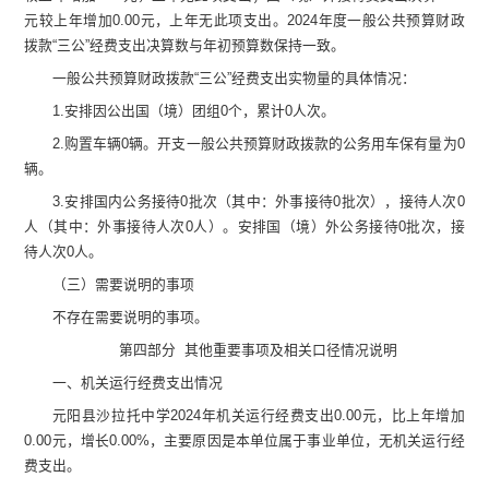
元较上年增加
0.00
元，上年无此项支出
。
2024
年度一般公共预算财政
拨款
“
三公
”
经费支出决算数与年初预算数保持一致
。
一般公共预算财政拨款
“
三公
”
经费支出
实物量的
具体情况
：
1.
安排因公出国（境）团组
0
个，累计
0
人次
。
2.
购置车辆
0
辆。开支一般公共预算财政拨款的公务用车保有量为
0
辆。
3.
安排国内公务接待
0
批次（其中：外事接待
0
批次），接待人次
0
人（其中：外事接待人次
0
人）。安排国（境）外公务接待
0
批次，接
待人次
0
人。
（三）需要说明的事项
不存在需要说明的事项。
第四部分
其他重要事项及相关口径情况说明
一
、
机关运行经费支出情况
元阳县沙拉托中学
2024
年机关运行经费支出
0.00
元
，
比上年
增加
0.00
元
，增长
0.00
%
，
主要原因
是
本单位属于事业单位，无机关运行经
费支出
。