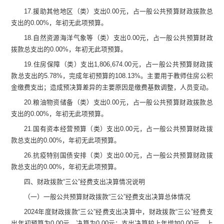
17.
援助其他地区（类）支出
0.00
元
，占一般公共预算财政拨款总
支出的
0.00
%
，年初无此项预算。
18.
自然资源海洋气象等（类）支出
0.00
元
，占一般公共预算财政
拨款总支出的
0.00
%
，年初无此项预算。
19.
住房保障（类）支出
1,806,674.00
元
，占一般公共预算财政拨
款总支出的
5.78
%
，完成年初预算的
108.13
%
。主要用于
教师
住房公积
金缴费支出；
造成预决算差异的主要原因是
缴费基数调整，人员变动
。
20.
粮油物资储备（类）支出
0.00
元
，占一般公共预算财政拨款总
支出的
0.00
%
，年初无此项预算。
21.
国有资本经营预算（类）支出
0.00
元
，占一般公共预算财政拨
款总支出的
0.00
%
，年初无此项预算。
26.
抗疫特别国债安排（类）支出
0.00
元
，占一般公共预算财政拨
款总支出的
0.00
%
，年初无此项预算。
四、
财政拨款
“
三公
”
经费支出决算情况说明
（一）一般公共预算财政拨款
“
三公
”
经费支出决算总体情况
2024
年度财政拨款
“
三公
”
经费支出决算中，财政拨款
“
三公
”
经费支
出
年初
预算为
0.00
元，决算为
0.00
元
；支出决算较上年增加
0.00
元，上