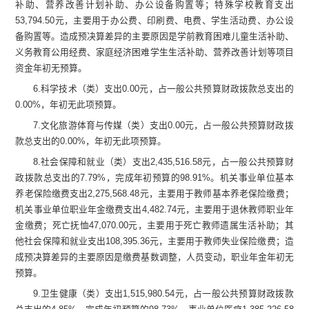
补助、
营养改善计划
补助
、
办公设备购置
等
；
特殊学校教育支出
53,794.50
元，
主要用于
办公费、印刷费、电费、学生活动费、办公设
备购置等。
造成预决算差异的主要原因是
学前教育困难儿童生活补助、
义务教育公用经费、家庭经济困难学生生活补助、营养改善计划等项目
资金
年初无预算
。
6.
科学技术（类）支出
0.00
元，占一般公共预算财政拨款总支出的
0.00
%
，
年初无此项预算。
7.
文化旅游体育与传媒（类）支出
0.00
元，占一般公共预算财政拨
款总支出的
0.00
%
，
年初无此项预算。
8.
社会保障和就业（类）支出
2,435,516.58
元，占一般公共预算财
政拨款总支出的
7.79
%
，
完成年初预算的
98.91
%
。机关事业单位基本
养老保险缴费支出
2,275,568.
48
元，
主要用于
教师
基本养老保险
缴费
；
机关事业单位职业年金缴费支出
4,482.74
元，
主要用
于退休教师
职业年
金
缴费；死亡抚恤
47,070.00
元，主要用于
死亡
教师遗属生活补助
；
其
他社会保障和就业支出
10
8,395.
36
元，
主要用于教师失业保险缴费
；
造
成预决算差异的主要原因是
缴费基数调整，人员变动，
职业年金
年初无
预算
。
9.
卫生健康（类）支出
1,515,980.54
元
，占一般公共预算财政拨款