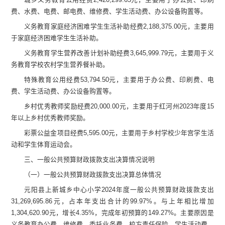
费、水费、电费、邮电费、维修费、学生活动费、办公设备购置等
。
义务教育家庭经济困难学生生活补助
经费
2,188,375.
00
元，主要用
于
家庭经济困难学生生活补助。
义务教育学生营养改善计划补助
经费
3,645,999.
79
元，主要用于
义
务教育学校农村学生营养餐补助
。
特殊教育公用
经费
5
3,794.
5
0
元，主要用于
办公费、印刷费、电
费、学生活动费、办公设备购置等。
乡村优秀教师奖励
经费
20,000.00
元，主要用于红河州
2023
年度
15
年以上乡村优秀教师奖励
。
彩票公益金项目
经费
5,595.00
元，主要用于
乡村学校少年宫学生活
动和学生体育运动会。
三、一般公共预算财政拨款支出决算情况说明
（一）一般公共预算财政拨款支出决算总体情况
元阳县上新城乡中心小学
2024
年度一般公共预算财政拨款支出
31,269,695.86
元，
占本年支出合计的
99.97
%
。与上年
相比
增加
1,304,620.90
元，增长
4.35
%
，完成年初预算的
149.27
%
。
主要原因是
义务
教育
办公费、维修费、
委托业务费、校方责任保险
、
学生活动费、