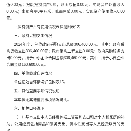
值
0.00
元
；报废报损资产
0
项，账面原值
0.00
元
，实现资产处置收入
0.00
元
；出租房屋
0
平方米，账面原值
0.00
元
，实现资产使用收入
0.00
元
。
（
国有资产占有使用情况表
详见附表
12
）
三、政
府采购支出情况
2024
年度，单位政府采购支出总额
306,460.00
元，其中：政府采
购货物支出
306,460.00
元；政府采购工程支出
0.00
元；政府采购服务支
出
0.00
元。授予中小企业合同金额
306,460.00
元，其中：授予小微企业
合同金额
160,600.00
元。
四、单位绩效自评情况
单位绩效自评情况详见附表
15
。
五、其他重要事项情况说明
本单位无其他重要事项情况说明。
六、相关口径说明
（一）
基本支出中人员经费包括工资福利支出和对个人和家庭的补
助，公用
经费
包括商品和服务支出、资本性支出等人员经费以外的支
出。