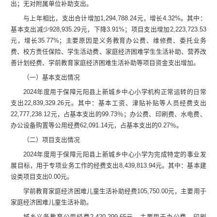
出；
无
对附属单位补助支出。
与上年
相比，支出
合计
增加
1,294,788.24
元，增长
4.32
%
。其中：
基本支出
减少
928,935.29
元，
下降
3.91
%
；项目支出增加
2,223,723.53
元，增长
35.77
%
；
主要原因
是义务
教育
办公费、维修费、
委托业务
费、校方责任保险
、
学生活动费、家庭经济困难学生生活补助、
营养改
善计划
经费、学前教育家庭经济困难生活补助
等项目资金
支出增加
。
（一）基本支出情况
2024
年度用于保障
元阳县上新城乡中心小学
机构正常运转的日常
支出
22,839,329.26
元
。
其中：
基本工资、津贴补贴等人员经费支出
22,777,238.12
元，
占基本支出的
99.73
％；办公费、印刷费、水电费、
办公设备购置等公用经费
62,091.14
元，
占基本支出的
0.27
％。
（二）项目支出情况
2024
年度用于保障
元阳县上新城乡中心小学
为完成特定的事业发
展目标，用于专项业务工作的经费支出
8,439,813.94
元
。
其中：基本建
设类项目支出
0.00
元
。
学前教育家庭经济困难儿童生活补助
经费
105,750.00
元，主要用于
家庭经济困难儿童生活补助。
城乡义务教育公用
经费
2,420,299.
65
元，主要用于
办公费、印刷