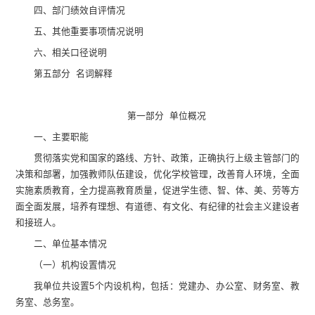
四、
部门绩效自评情况
五、
其他重要事项情况说明
六、相关口径说明
第
五
部分
名词解释
第一部分
单位
概况
一、主要
职
能
贯彻落实党和国家的路线、方针、政策，正确执行上级主管部门的
决策和部署，加强教师队伍建设，优化学校管理，改善育人环境，全面
实施素质教育，全力提高教育质量，促进学生德、智、体、美、劳等方
面全面发展，培养有理想、有道德、有文化、有纪律的社会主义建设者
和接班人。
二、
单位
基本情况
（一）机构设置情况
我单位共设置
5
个内设机构，包括：党建办、办公室、财务室、教
务室、总务室。