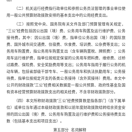
（二）
机关运行经费指行政单位和参照公务员法管理的事业单位使
用一般公共预算财政拨款安排的基本支出中的公用经费支出
。
（三）
按照党中央、国务院有关文件及部门预算管理有关规定，
“
三公
”
经费包括因公出国（境）费、公务用车购置及运行维护费、公务
接待费。其中：因公出国（境）费，指单位公务出国（境）的国际旅
费、国外城市间交通费、住宿费、伙食费、培训费、公杂费等支出；公
务用车购置费，指公务用车购置支出（含车辆购置税
、牌照费
）；公务
用车运行维护费，指单位按规定保留的公务用车燃料费、维修费、过桥
过路费、保险费、安全奖励费用等支出；公务用车指用于履行公务的机
动车辆，包括省部级干部专车、一般公务用车和执法执勤用车；公务接
待费，指单位按规定开支的各类公务接待（含外宾接待）费用。
本文中
公开的财政拨款
“
三公
”
经费相关数据是一般公共预算、政府性基金及国
有资本经营预算财政拨款支出的相关经费，不含非财政拨款部分。
（四）本文所称财政拨款
“
三公
”
经费预算
数
是
指各部门（含下属单
位）
或单位
当年通过本级财政拨款和以前年度财政拨款结转结余资金安
排的因公出国（境）费、公务用车购置及运行维护费和公务接待费支出
数（包括基本支出和项目支出）。
第
五
部分
名词解释