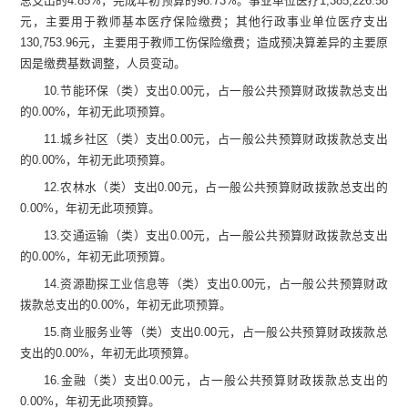
总支出的
4.85
%
，完成年初预算的
98.73
%
。事业单位医疗
1,385,226.
58
元，
主要用于
教师基本医疗保险缴费；
其他行政事业单位医疗支出
13
0,753.
96
元，
主要用于
教师工伤保险缴费
；
造成预决算差异的主要原
因是
缴费基数调整，人员变动
。
10.
节能环保（类）支出
0.00
元
，占一般公共预算财政拨款总支出
的
0.00
%
，年初无此项预算。
11.
城乡社区（类）支出
0.00
元
，占一般公共预算财政拨款总支出
的
0.00
%
，年初无此项预算。
12.
农林水（类）支出
0.00
元
，占一般公共预算财政拨款总支出的
0.00
%
，年初无此项预算。
13.
交通运输（类）支出
0.00
元
，占一般公共预算财政拨款总支出
的
0.00
%
，年初无此项预算。
14.
资源勘探工业信息等（类）支出
0.00
元
，占一般公共预算财政
拨款总支出的
0.00
%
，年初无此项预算。
15.
商业服务业等（类）支出
0.00
元
，占一般公共预算财政拨款总
支出的
0.00
%
，年初无此项预算。
16.
金融（类）支出
0.00
元
，占一般公共预算财政拨款总支出的
0.00
%
，年初无此项预算。