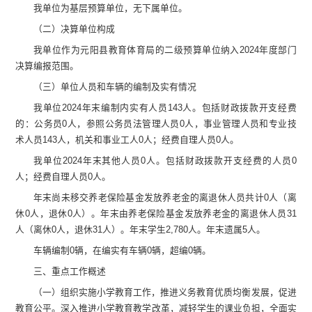
我单位为基层预算单位，无下属单位。
（二）
决算单位构成
我单位作为
元阳县教育体育局
的
二级预算单位
纳入
2024
年度部门
决算编报
范围
。
（
三
）
单位
人员和车辆的编制及实有情况
我单位
2024
年末
编制内
实有人员
143
人。
包括财政拨款开支经费
的
：
公务员
0
人，
参照公务员法管理人员
0
人
，
事业管理人员和专业技
术人员
143
人，机关和事业工人
0
人
；经费自理人员
0
人
。
我单位
2024
年末
其他人员
0
人。包括财政拨款开支经费的人员
0
人；经费自理人员
0
人。
年末尚未移交
养老保险基金发放养老金的离退休人员
共计
0
人
（
离
休
0
人，退休
0
人
）。年末
由养老保险基金发放养老金的离退休人员
31
人
（
离休
0
人，退休
31
人
）
。
年末学生
2,780
人。年末遗属
5
人。
车辆编制
0
辆，在编实有车辆
0
辆，超编
0
辆。
三、重点工作概述
（一）组织实施小学教育工作，推进义务教育优质均衡发展，促进
教育公平。深入推进小学教育教学改革，减轻学生的课业负担，全面实