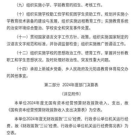
（九）组织实施小学、学前教育的招生、考核工作。
（十）组织实施学校勤工俭学和贫困学生资助工作，规划并实施小
学教育技术装备的建设与发展，组织实施远程教育工作；实施教育系统
的治安环境综合整治、学校安全和突发事件处置。
（十一）贯彻国家语言文字工作方针、政策，组织实施国家制定的
汉语言文字规范和标准，并协调监督检查；组织实施推广普通话工作。
（十二）组织实施学校的思想政治工作、德育工作，掌握并分析教
职工和学生思想状况，及时处理好政治性、突发性重大问题。
（十四）承担上新城乡党委、乡人民政府及元阳县教育体育局交办
的其他事宜。
第二部分
2024
年度部门决算表
（详见附件）
本单位
202
4
年度无国有资本经营预算财政拨款收入、支出，故
《国有资本经营预算财政拨款收入支出决算表》为空表。
本单位
202
4
年度无财政拨款
“
三公
”
经费、行政参公单位机关运行经
费，故《财政拨款
“
三公
”
经费、行政参公单位机关运行经费情况表》为
空表。