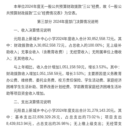
本单位
202
4
年度无一般公共预算财政拨款
“
三公
”
经费，故《一般公
共预算财政拨款
“
三公
”
经费情况表》为空表。
第三部
分
2024
年度部门决算情况说明
一、收入决算情况说明
元阳县上新城乡中心小学
2024
年度收入合计
30,852,558.72
元
。其
中：财政拨款收入
30,852,558.72
元
，占总收入的
100.00
%
；
无
上级补
助收入；
无
事业收入
（含教育收费）
；
无
经营收入；
无
附属单位
上缴
收
入；
无
其他收入。
与上年
相比，
收入合计
增加
1,051,158.59
元，增长
3.53
%
。其中：
财政拨款收入
增加
1,051,158.59
元，增长
3.53
%
；
主要原因
是义务教育
办公费、维修费、
委托业务费、校方责任保险
、
学生活动费、家庭经济
困难学生生活补助、
营养改善计划
经费、学前教育家庭经济困难生活补
助
等项目资金
收入增加
。
二、支出决算情况说明
元阳县上新城乡中心小学
2024
年度支出合计
31,279,143.20
元
。其
中：基本支出
22,839,329.26
元
，占总支出的
73.02
％；项目支出
8,439,813.94
元
，占总支出的
26.98
％；
无
上缴上级支出；
无
经营支