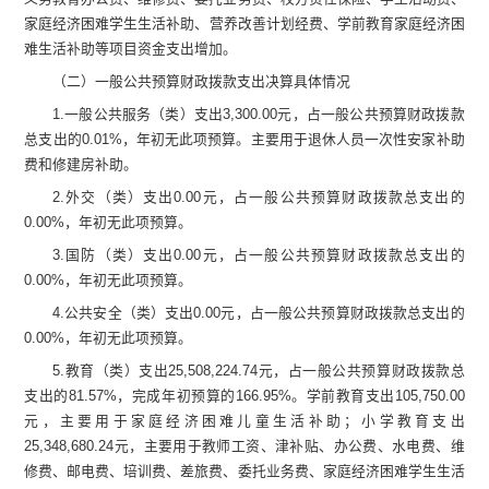
家庭经济困难学生生活补助、
营养改善计划
经费、学前教育家庭经济困
难生活补助
等项目资金
支出增加
。
（二）一般公共预算财政拨款支出决算
具体
情况
1.
一般公共服务（类）支出
3,300.00
元
，占一般公共预算财政拨款
总支出的
0.01
%
，年初无此项预算。
主要用于退休人员一次性安家补助
费和修建房补助
。
2.
外交（类）支出
0.00
元
，占一般公共预算财政拨款总支出的
0.00
%
，年初无此项预算。
3.
国防（类）支出
0.00
元
，占一般公共预算财政拨款总支出的
0.00
%
，年初无此项预算。
4.
公共安全（类）支出
0.00
元
，占一般公共预算财政拨款总支出的
0.00
%
，年初无此项预算。
5.
教育（类）支出
25,508,224.74
元，占一般公共预算财政拨款总
支出的
81.57
%
，
完成年初预算的
166.95
%
。
学前教育支出
105,750.00
元，主要用于家庭经济困难儿童生活补助；小学教育支出
25,348,680.24
元，
主要用于教师工资
、
津补贴、
办公费、水电费、维
修费、邮电费、培训费、差旅费、委托业务费
、
家庭经济
困难学生生活