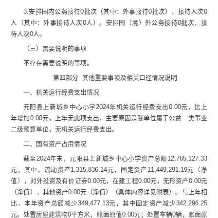
3.
安排国内公务接待
0
批次（其中：外事接待
0
批次），接待人次
0
人（其中：外事接待人次
0
人）。安排国（境）外公务接待
0
批次，接
待人次
0
人。
（三）需要说明的事项
不存在需要说明的事项。
第四部分
其他重要事项及相关口径情况说明
一
、
机关运行经费支出情况
元阳县上新城乡中心小学
2024
年机关运行经费支出
0.00
元
，
比上
年
增加
0.00
元
，
上年无此项支出，
主要原因
是我单位属于公益一类事业
二级预算单位，无机关运行经费支出。
二、
国有资产占用情况
截至
2024
年末，
元阳县上新城乡中心小学
资产总额
12,765,127.33
元，其中，流动资产
1,315,836.14
元，固定资产
11,449,291.19
元（净
值），对外投资及有价证券
0.00
元，在建工程
0.00
元，无形资产
0.00
元
（净值），其他资产
0.00
元（净值）（具体内容详见附表）
。与上年相
比，本年资产总额减少
349,477.13
元
，其中固定资产减少
342,296.25
元
。处置房屋建筑物
0
平方米，账面原值
0.00
元
；处置车辆
0
辆，账面原