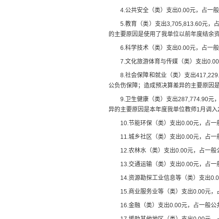
4.
公共安全（类）支出
0.00
元
，占一般
5.
教育（类）支出
3,705,813.60
元，
的主要原因是
使用了我单位以前年度结余
6.
科学技术（类）支出
0.00
元，占一般
7.
文化旅游体育与传媒（类）支出
0.00
8.
社会保障和就业（类）支出
417,229
公负伤保障
；
造成预决算差异的主要原因
9.
卫生健康（类）支出
287,774.90
元
异的主要原因是
本年度我单位教师
1
月调入
10.
节能环保（类）支出
0.00
元
，占一
11.
城乡社区（类）支出
0.00
元
，占一
12.
农林水（类）支出
0.00
元
，占一般
13.
交通运输（类）支出
0.00
元
，占一
14.
资源勘探工业信息等（类）支出
0.
15.
商业服务业等（类）支出
0.00
元
，
16.
金融（类）支出
0.00
元
，占一般公
17.
援助其他地区（类）支出
0.00
元
，