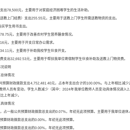
支出
78,500
元
，主要用于对家庭经济困难学生的生活补助
。
送教上门经费）支出
255.55
元，主要用于送教上门学生所需
送教
物资的支出
。
购买学生用书支出。
578.75
元，主要用于改善农村学生营养膳食情况。
.16
元，主要用于开支日常办公需求。
034.11
元，主要用于补助我校学生伙食开支。
费支出
32,692.53
元，主要用于帮扶我单位寄宿制学生伙食补助及送教上门物资费。
情况说明
算总体情况
共预算财政拨款支出
4,752,481.40
元，
占本年支出合计的
100.00
%
。与上年
相比
减少
教师人员有变动，学生人数减少（其中：
2024
年我单位教师人员变动具体情况
调入
2
出比上年减少。
算
具体
情况
，占一般公共预算财政拨款总支出的
0.07
%
，年初
无此项
预算
。主要用于
我单位退休
预算财政拨款总支出的
0.00
%
，
年初无此项预算
。
预算财政拨款总支出的
0.00
%
，
年初无此项预算
。