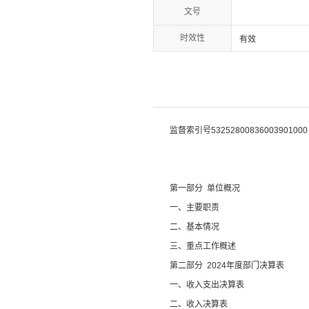
文号
时效性
有效
监督索引号
5
3252800836003901000
第一部分
单位
概况
一、主要职
责
二、
基本情况
三、重点工作概述
第二部分
2024
年度部门决算表
一、收入支出决算表
二、收入决算表