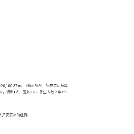
226,180.37
元，下降
4.54
%
，完成年初预算
人，调出
1
人，退休
1
人
；学生人数上年
159
人员安家补助经费
。