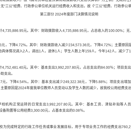
；无
“
三公
”
经费、行政参公单位机关运行经费收入和支出，
故
《
“
三公
”
经费、行政参公
第三部
分
2024
年度部门决算情况说明
计
4,735,886.95
元
。其中：财政拨款收入
4,735,886.95
元
，占总收入的
100.00
%
；
无
6
元，
下降
4.72
%
。其中：
财政拨款收入
减少
234,573.36
元，
下降
4.72
%
；
主要原因
动具体情况调入
2
人，调出
1
人，退休
1
人；学生人数上年
159
人，今年
142
人，减少了
1
计
4,752,481.40
元
。其中：基本支出
3,992,207.80
元
，占总支出的
84.00
％；项目支
补助支出。
37
元，
下降
4.54
%
。其中：
基本支出
减少
249,322.38
元，
下降
5.88
%
；项目支出增
。
主要原因
是
202
4
年度我单位教师
人员变动以及
学生人数
的
减少，
故
我校公用经费支
学校
机构正常运转的日常支出
3,992,207.80
元
。
其中：
基本工资、津贴补贴等人
设备购置等公用经费
3,300.00
元，
占基本支出的
0.08
％。
校
为完成特定的行政工作任务或事业发展目标，用于专项业务工作的经费支出
760,2