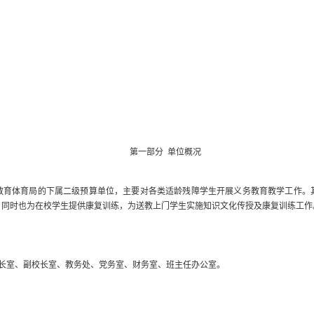
第一部分
单位
概况
教育体育局的下属二级预算单位，主要对
各类适龄残障学生
开展义务教育
教学工作
。
；
同时也
为在校学生提供康复训练，为送教上门学生实施知识文化传授及康复训练
工作
长室、副校长室、教务处、党务室、财务室、班主任办公室。
。