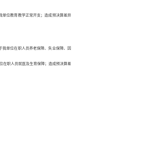
我单位教育教学正常开支
；
造成预决算差异
于
我单位在职人员养老保障、失业保障、因
位在职人员就医及生育保障
；
造成预决算差