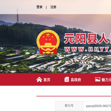
登录
|
注册
首页
县政府
魅力
索引号
yyxczj/2025-0027