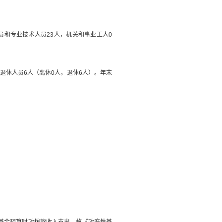
员和专业技术人员
23
人，机关和事业工人
0
退休人员
6
人
（
离休
0
人，退休
6
人
）
。
年末
基金预算财政拨款收入支出，
故
《政府性基