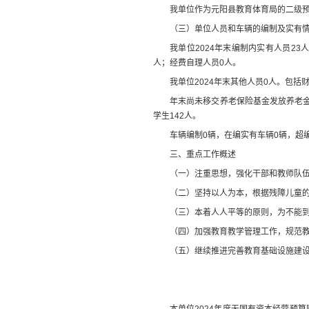
我单位作为
元阳县教育体育局的
二级
（
三
）
单位
人员和车辆的编制及实有
我单位
2024
年末
编制内
实有人员
23
人
人
；经费自理人员
0
人
。
我单位
2024
年末
其他人员
0
人。包括
年末尚未移交
养老保险基金发放养老
学生
142
人。
车辆编制
0
辆，在编实有车辆
0
辆，超
三、重点工作概述
（
一
）
注重思想，强化干部和教师队
（
二
）
坚持以人为本，根据残障儿童
（
三
）
本着人人平等的原则，为不能
（
四
）
加强教育教学管理工作，规范
（
五
）
继续推进完善教育基础设施建
本
单位
202
4
年度无国有资本经营预算