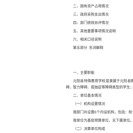
二、
国有资产占用情况
三、
政府采购支出情况
四、
部门绩效自评情况
五、
其他重要事项情况说明
六、相关口径说明
第
五
部分
名词解释
一、主要
职
能
元阳县特殊教育学校是隶属于元阳县
碍
，智力障碍、
孤独症
等
障碍类型的学生
二、
单位
基本情况
（一）机构设置情况
我部门共设置
6
个内设机构，包括：校
我单位为基层预算单位，无下属单位
（二）
决算单位构成