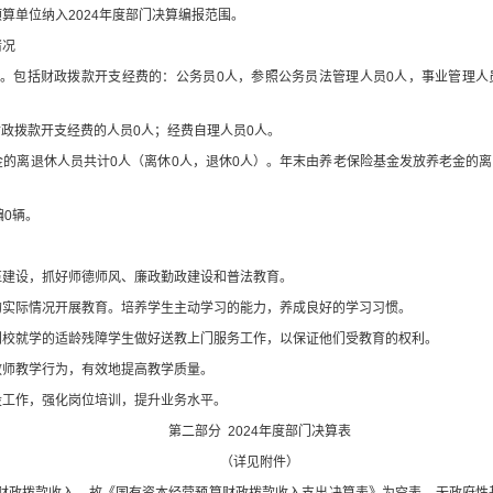
预算单位
纳入
2024
年度部门决算编报
范围
。
情况
。
包括财政拨款开支经费的
：
公务员
0
人，
参照公务员法管理人员
0
人
，
事业管理人
财政拨款开支经费的人员
0
人；经费自理人员
0
人。
金的离退休人员
共计
0
人
（
离休
0
人，退休
0
人
）。年末
由养老保险基金发放养老金的离
编
0
辆。
伍建设，抓好师德师风、廉政勤政建设和普法教育。
的实际
情况
开展教育。培养学生主动学习的能力，养成良好的学习习惯。
到校就学的适龄残障学生做好送教上门服务工作，以保证他们受教育的
权利
。
教师教学行为，有效地提高教学质量。
设工作，强化岗位培训，提升业务水平。
第二部分
2024
年度部门决算表
（详见附件）
财政拨款收入，
故
《国有资本经营预算财政拨款收入支出决算表》为空表。无政府性