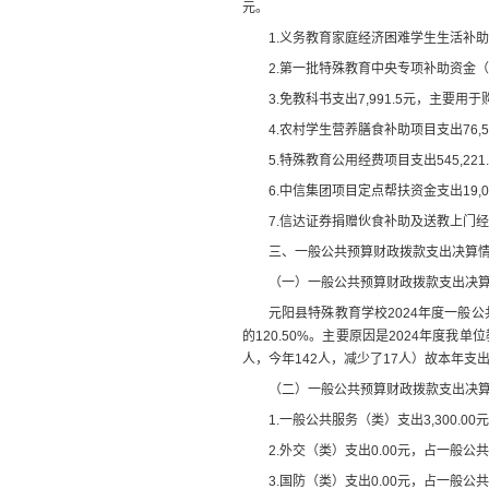
元
。
1.
义务教育家庭经济困难学生生活补助
2.
第一批特殊教育中央专项补助资金（
3.
免教科书支出
7,991.5
元，主要用于
4.
农村学生营养膳食补助项目支出
76,
5.
特殊教育公用经费项目支出
545,221
6.
中信集团项目定点帮扶资金支出
19,
7.
信达证券捐赠伙食补助及送教上门经
三、一般公共预算财政拨款支出决算
（一）一般公共预算财政拨款支出决
元阳县特殊教育学校
2024
年度一般公
的
120.50
%
。
主要原因是
2024
年度我单位
人，今年
142
人，减少了
17
人）故本年支
（二）一般公共预算财政拨款支出决
1.
一般公共服务（类）支出
3,300.00
元
2.
外交（类）支出
0.00
元
，占一般公共
3.
国防（类）支出
0.00
元
，占一般公共