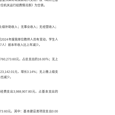
单位机关运行经费情况表》为空表。
上级补助收入；
无
事业收入；
无
经营收入；
是
2024
年度我单位教师人员有变动，学生人
7
人）故本年收入比上年减少
。
出
760,273.60
元
，占总支出的
16.00
％；
无
上
加
23,142.01
元，增长
3.14
%
；
无
上缴上级支
出也减少
。
员经费支出
3,988,907.80
元，
占基本支出的
73.60
元
。
其中：基本建设类项目支出
0.00