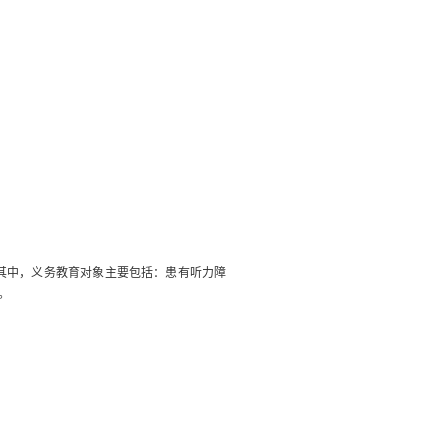
其中，义务教育
对象
主要
包括
：
患有
听力
障
。