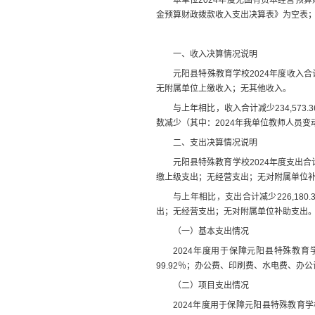
金预算财政拨款收入支出决算表》为空表
一、收入决算情况说明
元阳县特殊教育学校
2024
年度收入合
无
附属单位
上缴
收入；
无
其他收入。
与上年
相比，
收入合计
减少
234,573.3
数减少（其中：
2024
年我单位教师人员变
二、支出决算情况说明
元阳县特殊教育学校
2024
年度支出合
缴上级支出；
无
经营支出；
无
对附属单位
与上年
相比，支出
合计
减少
226,180.
出；
无
经营支出；
无
对附属单位补助支出
（一）基本支出情况
2024
年度用于保障
元阳县特殊教育
99.92
％；办公费、印刷费、水电费、办公
（二）项目支出情况
2024
年度用于保障
元阳县特殊教育学