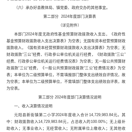
（六）承办好县教体局、镇党委、政府交办的其他事宜。
第二部分
2024
年度部门决算表
（详见附件）
本部门
2024
年度无政府性基金预算财政拨款收入支出，《政府性
基金预算财政拨款收入支出决算表》为空表；无国有资本经营预算财政
拨款收入，《国有资本经营预算财政拨款收入支出决算表》为空表；无
财政拨款
“
三公
”
经费、行政参公单位机关运行经费，《财政拨款
“
三公
”
经费、行政参公单位机关运行经费情况表》为空表；无一般公共预算财
政拨款
“
三公
”
经费，《一般公共预算财政拨款
“
三公
”
经费情况表》为空
表；本单位为二级预算单位，不需填报部门整体支出绩效自评情况，故
为空表；本单位为二级预算单位，不需填部门整体支出绩效自评表，故
为空表。
第三部
分
2024
年度部门决算情况说明
一、收入决算情况说明
元阳县新街镇第二小学
2024
年度收入合计
14,729,983.84
元
。其
中：财政拨款收入
14,729,983.84
元
，占总收入的
100.00
%
；
无
上级补
助收入；
无
事业收入；
无
经营收入；
无
附属单位
上缴
收入；
无
其他收