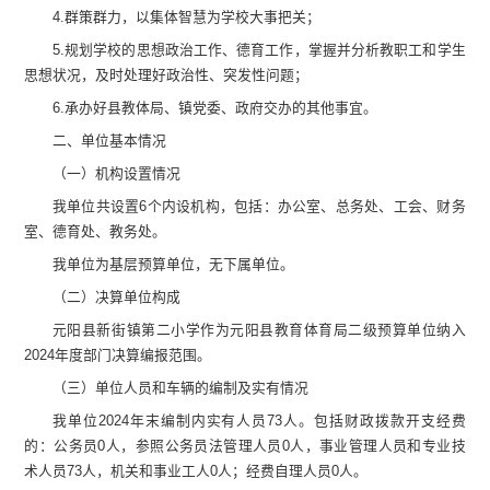
4.
群策群力，以集体智慧为学校大事把关；
5.
规划学校的思想政治工作、德育工作，掌握并分析教职工和学生
思想状况，及时处理好政治性、突发性问题；
6.
承办好县教体局、镇
党委、政府
交办的其他事宜。
二、
单位
基本情况
（一）机构设置情况
我单位共设置
6
个内设机构，包括：
办公室、总务处、
工会、
财务
室、
德育
处、教务处。
我单位为基层预算单位，无下属单位。
（二）
决算单位构成
元阳县新街镇第二小学
作为
元阳县教育体育局
二级预算单位纳入
202
4
年度部门决算编报范围。
（
三
）
单位
人员和车辆的编制及实有情况
我单位
2024
年末
编制内
实有人员
73
人。
包括财政拨款开支经费
的
：
公务员
0
人，
参照公务员法管理人员
0
人
，
事业管理人员和专业技
术人员
73
人，机关和事业工人
0
人
；经费自理人员
0
人
。