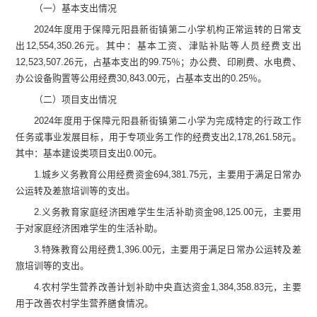
（一）基本支出情况
2024
年度用于保障
元阳县新街镇第二小学
机构正常运转的日常支
出
12,554,350.26
元
。
其中：
基本工资、津贴补贴等人员经费支出
12,523,507.26
元，
占基本支出的
99.75
％；办公费、印刷费、水电费、
办公设备购置等公用经费
30,843.00
元，
占基本支出的
0.25
％。
（二）项目支出情况
2024
年度用于保障
元阳县新街镇第二小学
为完成特定的行政工作
任务或事业发展目标，用于专项业务工作的经费支出
2,178,261.58
元
。
其中：基本建设类项目支出
0.00
元
。
1.
城乡义务教育公用经费资金
69
4,381.
75
元，主要用于
满足日常办
公运转及差旅培训等的支出。
2.
义务教育家庭经济困难学生生活补助资金
98,125.00
元，主要用
于
对家庭经济困难学生的生活补助。
3.
特殊教育公用经费
1,396.00
元，
主要用于
满足日常办公运转及差
旅培训等的支出。
4.
农村学生营养改善计划补助中央直达资金
1
,
384,358.83
元，
主要
用于改善农村学生营养膳食情况。