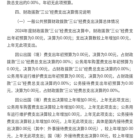
款总支出的
0.00
%
，年初无此项预算。
四、
财政拨款
“
三公
”
经费支出决算情况说明
（一）一般公共预算财政拨款
“
三公
”
经费支出决算总体情况
2024
年度财政拨款
“
三公
”
经费支出决算中，财政拨款
“
三公
”
经费支
出
年初
预算为
0.00
元，决算为
0.00
元
；
支出决算数较上年增加
0.00
元，
上年无此项支出。
因公出国（境）费支出
年初
预算为
0.00
元
，决算为
0.00
元，占财政
拨款
“
三公
”
经费
总支出决算的
0.00
%
；公务用车购置费支出
年初
预算为
0.00
元
，决算为
0.00
元，占财政拨款
“
三公
”
经费
总支出决算的
0.00
%
；
公务用车
运行维护
费支出
年初
预算为
0.00
元
，决算为
0.00
元，占财政拨
款
“
三公
”
经费
总支出决算的
0.00
%
；
公务接待费支出
年初
预算为
0.00
元
，决算为
0.00
元，占财政拨款
“
三公
”
经费
总支出决算的
0.00
%
。
因公出国（境）费
支出
决算较上年增加
0.00
元
，上年无此项支出；
公务用车购置费
支出
决算较上年增加
0.00
元
，上年无此项支出；
公务用
车
运行维护费支出
决算较上年增加
0.00
元
，上年无此项支出；
公务接待
费
支出
决算较上年增加
0.00
元
，上年无此项支出；具体是国内接待费支
出决算
0.00
元（其中：外事接待费支出决算
0.00
元），
较上年增加
0.00
元，
上年无此项支出；国（境）外接待费支出决算
0.00
元，
较上年增加