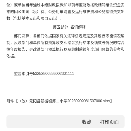
位）
或单位
当年通过本级财政拨款和以前年度财政拨款结转结余资金安
排的因公出国（境）费、公务用车购置及运行维护费和公务接待费支出
数（包括基本支出和项目支出）。
第
五
部分
名词解释
部门决算：各部门依据国家有关法律法规规定及其履行职能情况编
制，反映部门和单位所有预算收支和结余执行结果及绩效等情况的综合
性年度报告，是改进部门预算执行以及编制后续年度部门预算的参考和
依据。
监督索引号
53252800836002301111
附件【
（改）元阳县新街镇第二小学20250909081507006.xlsx
】
收藏