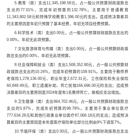
5.
教育（类）支出
11
,
345,198.58
元，占一般公共预算财政拨款总
支出的
77.01
%
，
完成年初预算的
132.78
%
。主要用于普通教育
11
,
343,802.58
元和特殊学校教育
1,396.00
元的支出。
造成预决算差异
的主要原因是年初只预算了基本经费，年初无项目经费预算。
6.
科学技术（类）支出
0.00
元，占一般公共预算财政拨款总支出的
0.00
%
，
年初无此项预算。
7.
文化旅游体育与传媒（类）支出
0.00
元，占一般公共预算财政拨
款总支出的
0.00
%
，
年初无此项预算。
8.
社会保障和就业（类）支出
1
,
508,352.80
元，占一般公共预算财
政拨款总支出的
10.24
%
，
完成年初预算的
109.91
%
。
主要用于
教师养
老保险
1
,
278,136.00
元、职业年金
2,672.31
元、工伤保险和失业保险
60,848.49
元、职工遗属补助、死亡抚恤
166,696.00
元的支出
；
造成预
决算差异的主要原因是
2024
年度有
1
名教师死亡，
故相应支出增加。
9.
卫生健康（类）支出
864,702.46
元
，占一般公共预算财政拨款总
支出的
5.87
%
，完成年初预算的
98.79
%
。主要用于
事业单位医疗
777,634.28
元和其他行政事业单位医疗
87,068.18
元的支出；
造成预决
算差异的主要原因是
本年度
医疗保险单位部分比例由
9%
下调至
7%
。
10.
节能环保（类）支出
0.00
元
，占一般公共预算财政拨款总支出