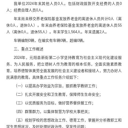
我单位
2024
年末
其他人员
0
人。包括财政拨款开支经费的人员
0
人；经费自理人员
0
人。
年末尚未移交
养老保险基金发放养老金的离退休人员
共计
0
人
（
离
休
0
人，退休
0
人
）。年末
由养老保险基金发放养老金的离退休人员
55
人
（
离休
0
人，退休
55
人
）
。
年末学生
1,564
人。年末遗属
2
人。
车辆编制
0
辆，在编实有车辆
0
辆，超编
0
辆。
三、
重点工作概述
2024
年，元阳县新街第二小学坚持教育为社会主义现代化建设服
务、为人民服务，把立德树人作为教育的根本任务，全面实施素质教
育，培养德智体美劳全面发展的社会主义建设者和接班人，努力办好人
民满意的教育。具体重点工作任务介绍如下：
（一）以提高办学效益为宗旨，狠抓教学教研工作；
（二）扎实开展安全和卫生教育，保障师生生命安全；
（三）以优质服务为目标，做好营养餐供餐工作；
（四）群策群力，以集体智慧为学校大事把关；
（五）规划学校的思想政治工作、德育工作，掌握并分析教职工和
学生思想状况，及时处理好政治性、突发性问题；