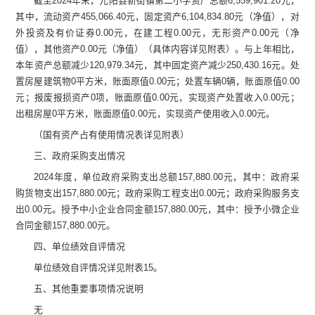
截至
2024
年末，
元阳县新街镇第二小学
资产总额
6
,
559,901.2
0
元，
其中，流动资产
455,066.40
元，固定资产
6
,
104,834.80
元（净值），对
外投资及有价证券
0.00
元，在建工程
0.00
元，无形资产
0.00
元（净
值），其他资产
0.00
元（净值）（具体内容详见附表）
。与上年相比，
本年资产总额减少
120,979.34
元
，其中固定资产减少
250,430.16
元
。处
置房屋建筑物
0
平方米，账面原值
0.00
元
；处置车辆
0
辆，账面原值
0.00
元
；报废报损资产
0
项，账面原值
0.00
元
，实现资产处置收入
0.00
元
；
出租房屋
0
平方米，账面原值
0.00
元
，实现资产使用收入
0.00
元
。
（
国有资产占有使用情况表
详见附表）
三、政
府采购支出情况
2024
年度，单位政府采购支出总额
157,880.00
元，其中：政府采
购货物支出
157,880.00
元；政府采购工程支出
0.00
元；政府采购服务支
出
0.00
元。授予中小企业合同金额
157,880.00
元，其中：授予小微企业
合同金额
157,880.00
元。
四、单位绩效自评情况
单位绩效自评情况详见附表
15
。
五、其他重要事项情况说明
无