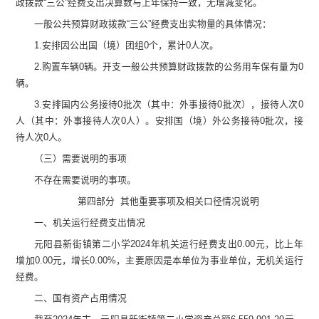
政拨款
“
三公
”
经费支出决算数与上年保持一致，无增减变化。
一般公共预算财政拨款
“
三公
”
经费支出实物量的具体情况：
1.
安排因公出国（境）团组
0
个，累计
0
人次
。
2.
购置车辆
0
辆。开支一般公共预算财政拨款的公务用车保有量为
0
辆。
3.
安排国内公务接待
0
批次（其中：外事接待
0
批次），接待人次
0
人（其中：外事接待人次
0
人）。安排国（境）外公务接待
0
批次，接
待人次
0
人。
（三）需要说明的事项
不存在需要说明的事项。
第四部分
其他重要事项及相关口径情况说明
一
、
机关运行经费支出情况
元阳县新街镇第二小学
2024
年机关运行经费支出
0.00
元
，
比上年
增加
0.00
元
，增长
0.00
%
，主要原因是
本单位为事业单位，无机关运行
经费。
二、
国有资产占用情况