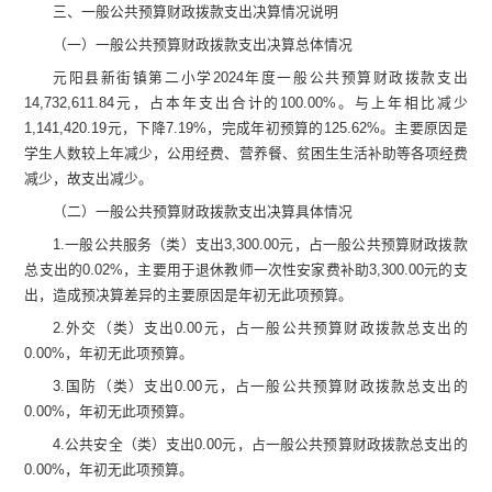
三、一般公共预算财政拨款支出决算情况说明
（
一
）
一般公共预算财政拨款支出决算总体情况
元阳县新街镇第二小学
2024
年度一般公共预算财政拨款支出
14,732,611.84
元，
占本年支出合计的
100.00
%
。与上年
相比
减少
1,141,420.19
元，下降
7.19
%
，完成年初预算的
125.62
%
。
主要原因是
学生人数较上年减少，公用经费、
营养餐、贫困生生活补助等各项
经费
减少
，故
支出减少。
（二）一般公共预算财政拨款支出决算具体情况
1.
一般公共服务（类）支出
3,300.00
元
，占一般公共预算财政拨款
总支出的
0.02
%
，
主要用于退休教师一次性安家费
补助
3,300.00
元的
支
出，造成预决算差异的主要原因是年初无此项预算。
2.
外交（类）支出
0.00
元
，占一般公共预算财政拨款总支出的
0.00
%
，年初无此项预算。
3.
国防（类）支出
0.00
元
，占一般公共预算财政拨款总支出的
0.00
%
，年初无此项预算。
4.
公共安全（类）支出
0.00
元
，占一般公共预算财政拨款总支出的
0.00
%
，年初无此项预算。