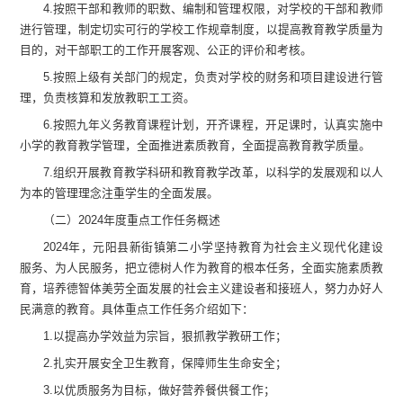
4.
按照干部和教师的职数、编制和管理权限，对学校的干部和教师
进行管理，制定切实可行的学校工作规章制度，以提高教育教学质量为
目的，对干部职工的工作开展客观、公正的评价和考核。
5.
按照上级有关部门的规定，负责对学校的财务和项目建设进行管
理，负责核算和发放教职工工资。
6.
按照
九年
义务教育课程计划，开齐课程，开足课时，认真实施中
小学的教育教学管理，全面推进素质教育，全面提高教育教学质量。
7.
组织开展教育教学科研和教育教学改革，以科学的发展观和以人
为本的管理理念注重学生的全面发展。
（二
）
202
4
年度重点工作任务
概述
202
4
年，
元阳县新街镇第二小学
坚持教育为社会主义现代化建设
服务、为人民服务，把立德树人作为教育的根本任务，全面实施素质教
育，培养
德智体美劳全面发展
的社会主义建设者和接班人，努力办好人
民满意的教育。具体重点工作任务介绍如下：
1.
以提高办学效益为宗旨，狠抓教学教研工作；
2.
扎实开展
安全
卫生教育，保障师生生命安全；
3.
以优质服务为目标，做好营养餐供餐工作；