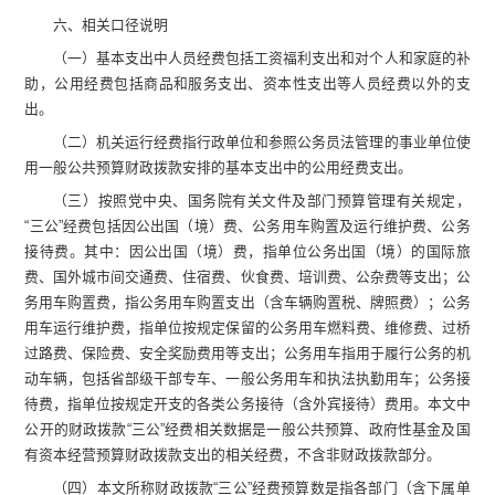
六、相关口径说明
（一）
基本支出中人员经费包括工资福利支出和对个人和家庭的补
助，公用
经费
包括商品和服务支出、资本性支出等人员经费以外的支
出。
（二）
机关运行经费指行政单位和参照公务员法管理的事业单位使
用一般公共预算财政拨款安排的基本支出中的公用经费支出
。
（三）
按照党中央、国务院有关文件及部门预算管理有关规定，
“
三公
”
经费包括因公出国（境）费、公务用车购置及运行维护费、公务
接待费。其中：因公出国（境）费，指单位公务出国（境）的国际旅
费、国外城市间交通费、住宿费、伙食费、培训费、公杂费等支出；公
务用车购置费，指公务用车购置支出（含车辆购置税
、牌照费
）；公务
用车运行维护费，指单位按规定保留的公务用车燃料费、维修费、过桥
过路费、保险费、安全奖励费用等支出；公务用车指用于履行公务的机
动车辆，包括省部级干部专车、一般公务用车和执法执勤用车；公务接
待费，指单位按规定开支的各类公务接待（含外宾接待）费用。
本文中
公开的财政拨款
“
三公
”
经费相关数据是一般公共预算、政府性基金及国
有资本经营预算财政拨款支出的相关经费，不含非财政拨款部分。
（四）本文所称财政拨款
“
三公
”
经费预算
数
是
指各部门（含下属单