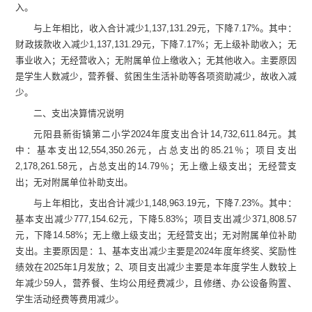
入。
与上年
相比，
收入合计
减少
1,137,131.29
元，
下降
7.17
%
。其中：
财政拨款收入
减少
1,137,131.29
元，
下降
7.17
%
；无
上级补助收入
；无
事业收入；无经营收入；无附属单位上缴收入；无其他收入。
主要原因
是
学生人数
减少
，营养餐、贫困生生活补助等各项资助
减少
，故收入
减
少。
二、支出决算情况说明
元阳县新街镇第二小学
2024
年度支出合计
14,732,611.84
元
。其
中：基本支出
12,554,350.26
元
，占总支出的
85.21
％；项目支出
2,178,261.58
元
，占总支出的
14.79
％；
无
上缴上级支出；
无
经营支
出；
无
对附属单位补助支出。
与上年
相比，支出
合计
减少
1,148,963.19
元，
下降
7.23
%
。其中：
基本支出
减少
777,154.62
元，
下降
5.83
%
；项目支出
减少
371,808.57
元，
下降
14.58
%
；无上缴上级支出；无经营支出；无对附属单位补助
支出。
主要原因
是：
1
、基本支出减少主要是
2024
年度年终奖、奖励性
绩效在
2025
年
1
月发放
；
2
、项目支出减少主要是本年度学生人数较上
年减少
59
人，营养餐、生均公用经费减少，且修缮、办公设备购置、
学生活动经费等费用减少。