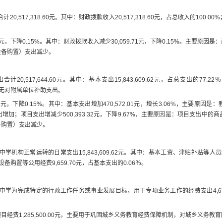
合计
20,517,318.60
元
。其中：财政拨款收入
20,517,318.60
元
，占总收入的
100.00
%
元，下降
0.15
%
。其中：
财政拨款收入
减少
30,059.71
元，下降
0.15
%
。
主要原因
是：
设备购置）支出减少。
出合计
20,517,644.60
元
。其中：基本支出
15,843,609.62
元
，占总支出的
77.22
％
无
对附属单位补助支出。
1
元，下降
0.15
%
。其中：
基本支出
增加
470,572.01
元，增长
3.06
%
，
主要原因
是：
出增加；项目支出增减少
500,393.32
元，下降
9.67
%
，主要原因是：项目支出中的商
备购置）支出减少。
中学
机构正常运转的日常支出
15,843,609.62
元
。
其中：
基本工资、津贴补贴等人员
设备购置等公用经费
9,659.70
元，
占基本支出的
0.06
％。
中学
为完成特定的行政工作任务或事业发展目标，用于专项业务工作的经费支出
4,6
项目经费
1,285,500.00
元，主要用于巩固城乡义务教育经费保障机制，对城乡义务教育