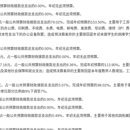
预算财政拨款总支出的
0.00
%
，年初无此项预算
。
公共预算财政拨款总支出的
0.00
%
，年初无此项预算
。
占一般公共预算财政拨款总支出的
79.02
%
，完成年初预算的
153.50
%
。主要用于
工资
下的办公费、印刷费、手续费、水费、电费、邮电费、差旅费、培训费、维修（护）费
资本性支出下的办公设备购置
；
造成预决算差异的主要原因是年初未做学生的困难学
公共预算财政拨款总支出的
0.00
%
，年初无此项预算
。
元，占一般公共预算财政拨款总支出的
0.00
%
，年初无此项预算
。
17.16
元，占一般公共预算财政拨款总支出的
9.36
%
，完成年初预算的
113.90
%
。主要
恤及其他社会保障和就业支出
；
造成预决算差异的主要原因是
本年度教师
人数增加，
工
元
，占一般公共预算财政拨款总支出的
5.07
%
，完成年初预算的
98.02
%
。主要用于
险单位部分比例由
9%
下调至
7%
。
般公共预算财政拨款总支出的
0.00
%
，年初无此项预算
。
般公共预算财政拨款总支出的
0.00
%
，年初无此项预算
。
占一般公共预算财政拨款总支出的
0.49
%
，年初无此项预算
。主要用于其他巩固拓展
般公共预算财政拨款总支出的
0.00
%
，年初无此项预算
。