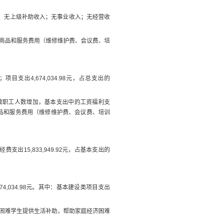
；
无
上级补助收入；
无
事业收入；
无
经营收
商品和服务费用（维修维护费、会议费、培
；项目支出
4,674,034.98
元
，占总支出的
教职工人数增加，基本支出中的工资福利支
品和服务费用（维修维护费、会议费、培训
经费支出
15,833,949.92
元，
占基本支出的
74,034.98
元
。
其中：基本建设类项目支出
困难学生提供生活补助，帮助家庭经济困难