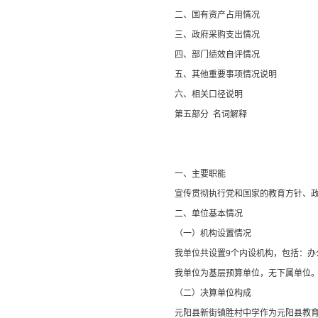
二、
国有资产占用情况
三、
政府采购支出情况
四、
部门绩效自评情况
五、
其他重要事项情况说明
六、相关口径说明
第
五
部分
名词解释
一、主要
职能
宣传贯彻执行党和国家的教育方针、
二、
单位
基本情况
（一）机构设置情况
我单位
共设置
9
个内设机构，包括：
办
我单位为基层预算单位，无下属单位
（二）
决算单位构成
元阳县新街镇胜村中学
作为
元阳县教