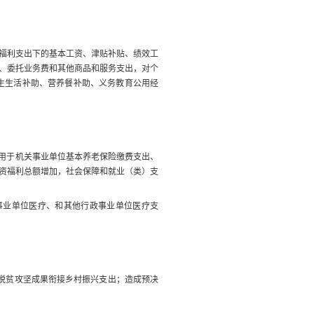
福利支出下的基本工资、津贴补贴、绩效工
、委托业务费和其他商品和服务支出，对个
生生活补助、营养餐补助、义务教育公用经
用
于机关事业单位基本养老保险缴费支出、
资福利
总额
增加，社会保障和就业（类）支
事业单位医疗、和其他行政事业单位医疗支
脱贫攻坚成果衔接乡村振兴支出；
造成预决