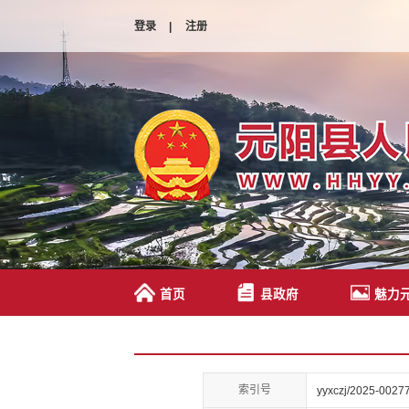
登录
|
注册
首页
县政府
魅力
索引号
yyxczj/2025-0027