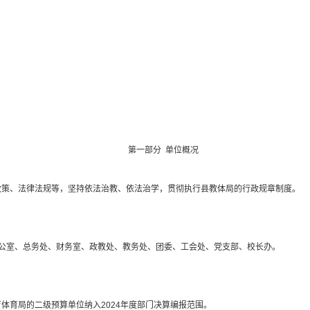
第一部分
单位
概况
政策、法律法规等，坚持依法治教、依法治学，贯彻执行县教体局的行政规章制度。
公室、总务处、财务
室
、
政教处
、教务处
、团委、工会处、党支部、校长办。
。
育体育局的
二级预算单位
纳入
2024
年度部门决算编报
范围
。