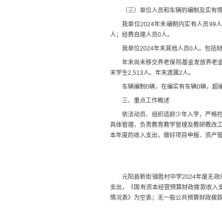
（
三
）
单位
人员和车辆的编制及实有
我单位
2024
年末
编制内
实有人员
99
人
人
；经费自理人员
0
人
。
我单位
2024
年末
其他人员
0
人。包括
年末尚未移交
养老保险基金发放养老
末学生
2,513
人。年末遗属
2
人。
车辆编制
0
辆，在编实有车辆
0
辆，超
三、重点工作概述
依法动员、组织适龄少年入学，严格
具体管理，负责教育教学管理及教研教改
本年度的收入支出，做好项目申报、资产
元阳县新街镇胜村中学
2024
年度无政
支出，《国有资本经营预算财政拨款收入
情况表》为空表；无一般公共预算财政拨