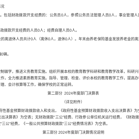
情况
。
包括财政拨款开支经费的
：
公务员
0
人，
参照公务员法管理人员
0
人
，
事业管理人
财政拨款开支经费的人员
0
人；经费自理人员
0
人。
金的离退休人员
共计
0
人
（
离休
0
人，退休
0
人
）。年末
由养老保险基金发放养老金的离
编
0
辆。
控制辍学，推进义务教育实施。组织开展本校的教育教学科研和教育教学改革，科研兴
工作，全力推进素质教育实施。指导、管理、检查、评价本校的教育教学工作，提高办
管理、会计核算等工作，确保学校的正常运转。
第二部分
2024
年度部门决算表
（详见附件）
府性基金预算财政拨款收入和支出，《政府性基金预算财政拨款收入支出决算表》为
支出决算表》为空表；无财政拨款
“
三公
”
经费、行政参公单位机关运行经费，《财政
款
“
三公
”
经费，《一般公共预算财政拨款
“
三公
”
经费情况表》为空表。
第三部
分
2024
年度部门决算情况说明