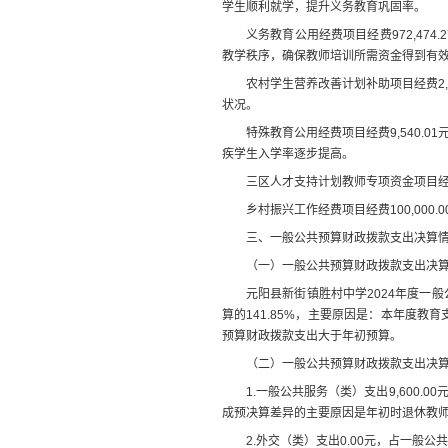
学生顺利就学，提升义务教育巩固率。
义务教育公用经费项目经费
97
2,474.
2
教学秩序，确保教师培训所需资金得到有
农村学生营养改善计划补助项目经费
2
状况
。
特殊教育公用经费项目经费
9,540.
01
疾学生入学率逐步提高。
三区人才支持计划教师专项资金项目
乡村振兴工作经费项目经费
10
0,000.0
三、一般公共预算财政拨款支出决算
（一）一般公共预算财政拨款支出决
元阳县新街镇胜村中学
2024
年度一般
算的
141.85
%
，主要原因是：本年度教育
预算财政拨款支出
大于年初预算
。
（二）一般公共预算财政拨款支出决
1.
一般公共服务（类）支出
9,600.00
成预决算差异的主要原因是年初时退休教
2.
外交（类）支出
0.00
元
，占一般公共