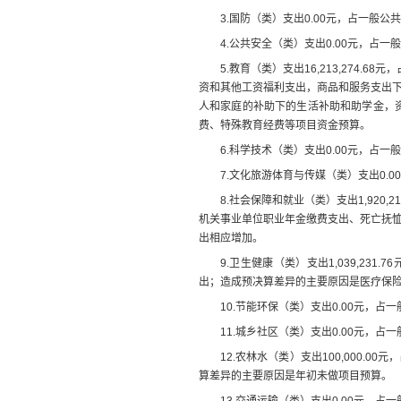
3.
国防（类）支出
0.00
元
，占一般公共
4.
公共安全（类）支出
0.00
元
，占一般
5.
教育（类）支出
16,213,274.68
元，
资和其他工资福利支出，商品和服务支出
人和家庭的补助下的生活补助和助学金，
费、特殊教育经费等项目资金预算。
6.
科学技术（类）支出
0.00
元，占一般
7.
文化旅游体育与传媒（类）支出
0.00
8.
社会保障和就业（类）支出
1,920,2
机关事业单位职业年金缴费支出、死亡抚
出相应增加
。
9.
卫生健康（类）支出
1,039,231.76
出
；
造成预决算差异的主要原因是
医疗保
10.
节能环保（类）支出
0.00
元
，占一
11.
城乡社区（类）支出
0.00
元
，占一
12.
农林水（类）支出
100,000.00
元
，
算差异的主要原因是年初未做项目预算。
13.
交通运输（类）支出
0.00
元
，占一