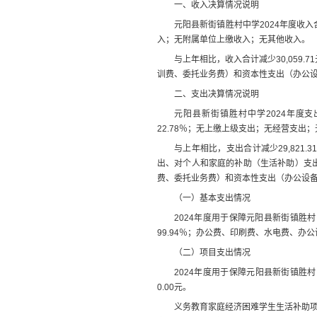
一、收入决算情况说明
元阳县新街镇胜村中学
2024
年度收入
入；
无
附属单位
上缴
收入；
无
其他收入。
与上年
相比，
收入合计
减少
30,059.71
训费、委托业务费）和资本性支出（办公
二、支出决算情况说明
元阳县新街镇胜村中学
2024
年度支
22.78
％；
无
上缴上级支出；
无
经营支出；
与上年
相比，支出
合计
减少
29,821.3
出、对个人和家庭的补助（生活补助）支
费、委托业务费）和资本性支出（办公设
（一）基本支出情况
2024
年度用于保障
元阳县新街镇胜村
99.94
％；办公费、印刷费、水电费、办公
（二）项目支出情况
2024
年度用于保障
元阳县新街镇胜村
0.00
元
。
义务教育家庭经济困难学生生活补助