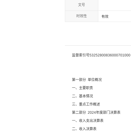
文号
时效性
有效
监督索引号
53252800836000701000
第一部分
单位
概况
一、主要职
责
二、
基本情况
三、重点工作概述
第二部分
2024
年度部门决算表
一、收入支出决算表
二、收入决算表