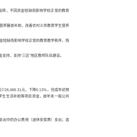
运转，不因资金短缺而影响学校正常的教育
营养膳食补助，改善农村义务教育学生营养
金短缺而影响学校正常的教育教学秩序，残
金支持，支持
“
三区
”
地区教师队伍建设。
减少
26,486.31
元，下降
0.13
%
，完成年初预
学生生活补助等项目资金，故年末
一般公共
支出中的办公费用（退休安家费）支出
；
造