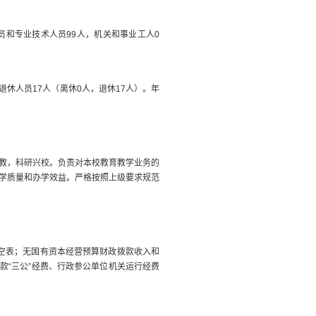
员和专业技术人员
99
人，机关和事业工人
0
退休人员
17
人
（
离休
0
人，退休
17
人
）
。
年
教，科研兴校。负责对本校教育教学业务的
学质量和办学效益。
严格按照上级要求规范
空表；无国有资本经营预算财政拨款收入和
拨款
“
三公
”
经费、行政参公单位机关运行经费