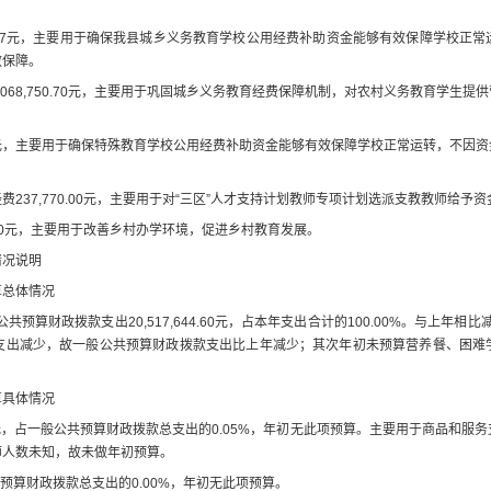
7
元，主要用于确保我县城乡义务教育学校公用经费补助资金能够有效保障学校正常
效保障。
,068,750.
7
0
元，主要用于巩固城乡义务教育经费保障机制，对农村义务教育学生提供
元，主要用于确保特殊教育学校公用经费补助资金能够有效保障学校正常运转，不因资
经费
23
7,770.00
元，主要用于对
“
三区
”
人才支持计划教师专项计划选派支教教师给予资
0
元，主要用于改善乡村办学环境，促进乡村教育发展。
情况说明
算总体情况
公共预算财政拨款支出
20,517,644.60
元，
占本年支出合计的
100.00
%
。与上年
相比
支出减少，故
一般公共预算财政拨款支出
比上年减少；其次年初未预算营养餐、困难
算
具体情况
元
，占一般公共预算财政拨款总支出的
0.05
%
，年初无此项预算
。主要用于
商品和服务
师人数未知，故未做年初预算。
预算财政拨款总支出的
0.00
%
，年初无此项预算
。