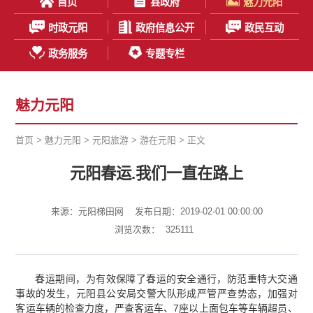
首页
县政府
魅力元阳
时政元阳
政府信息公开
政民互动
政务服务
专题专栏
魅力元阳
首页
>
魅力元阳
>
元阳旅游
>
游在元阳
> 正文
元阳春运.我们一直在路上
来源：元阳梯田网
发布日期：2019-02-01 00:00:00
浏览次数：
325111
春运期间，为有效保障了春运的安全通行，防范重特大交通
事故的发生，元阳县公安局交警大队形成严管严查势态，加强对
客运车辆的检查力度，严查客运车、7座以上面包车等车辆超员、