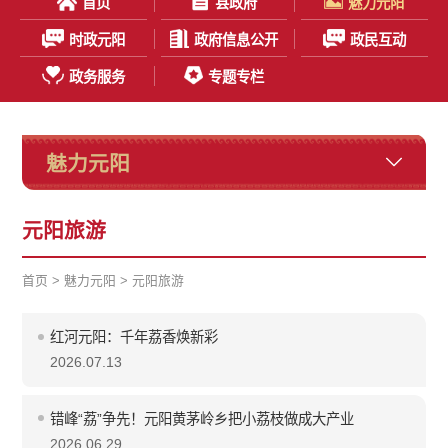
首页
县政府
魅力元阳
时政元阳
政府信息公开
政民互动
政务服务
专题专栏
魅力元阳
元阳旅游
首页
>
魅力元阳
>
元阳旅游
红河元阳：千年荔香焕新彩
2026.07.13
错峰“荔”争先！元阳黄茅岭乡把小荔枝做成大产业
2026.06.29