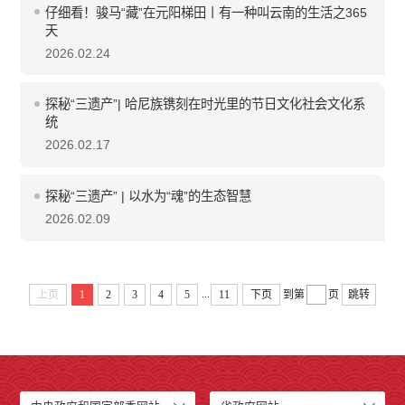
仔细看！骏马“藏”在元阳梯田丨有一种叫云南的生活之365
天
2026.02.24
探秘“三遗产”| 哈尼族镌刻在时光里的节日文化社会文化系
统
2026.02.17
探秘“三遗产” | 以水为“魂”的生态智慧
2026.02.09
...
上页
1
2
3
4
5
11
下页
到第
页
跳转