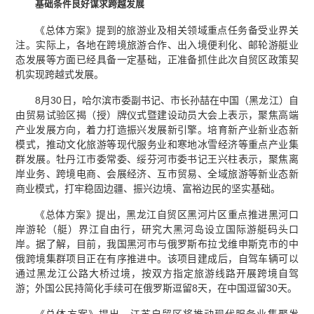
基础条件良好谋求跨越发展
《总体方案》提到的旅游业及相关领域重点任务备受业界关
注。实际上，各地在跨境旅游合作、出入境便利化、邮轮游艇业
态发展等方面已经具备一定基础，正准备抓住此次自贸区政策契
机实现跨越式发展。
8月30日，哈尔滨市委副书记、市长孙喆在中国（黑龙江）自
由贸易试验区揭（授）牌仪式暨建设动员大会上表示，聚焦高端
产业发展方向，着力打造振兴发展新引擎。培育新产业新业态新
模式，推动文化旅游等现代服务业和寒地冰雪经济等重点产业集
群发展。牡丹江市委常委、绥芬河市委书记王兴柱表示，聚焦离
岸业务、跨境电商、会展经济、互市贸易、全域旅游等新业态新
商业模式，打牢稳固边疆、振兴边境、富裕边民的坚实基础。
《总体方案》提出，黑龙江自贸区黑河片区重点推进黑河口
岸游轮（艇）界江自由行，研究大黑河岛设立国际游艇码头口
岸。据了解，目前，我国黑河市与俄罗斯布拉戈维申斯克市的中
俄跨境集群项目正在有序推进中。该项目建成后，自驾车辆可以
通过黑龙江公路大桥过境，按双方指定旅游线路开展跨境自驾
游；外国公民持简化手续可在俄罗斯逗留8天，在中国逗留30天。