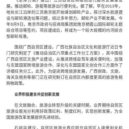
《总体方案》提出，江苏自贸区将推动现代服务业集聚发
展。推动邮轮、游艇等旅游出行便利化。据了解，早在2013年，
地处长江沿岸的江苏南京就开始谋划邮轮产业，探讨深水航道建
设与邮轮港选址等问题，经过多年努力，邮轮产业不断发展。今
年8月9日，南京市政府与招商局集团就南京栖霞山国际邮轮主题
综合项目等签约，项目建成后，将成为一个较大规模的内河综合
型邮轮母港。
围绕广西自贸区建设，广西壮族自治区文化和旅游厅近日专
门研究制定了《推动自治区六项重点工作分工方案》，其中围绕
广西自贸区文旅产业建设，从推进跨境自驾车通关便利化、加强
与东盟国家跨境旅游合作、深化与东盟国家文创合作三方面作了
详细任务分工。此外，为促进跨境旅游发展，广西财政、文旅、
海关及税务等部门正在研究制订在自贸区内额度更高的旅游免税
购物政策。
业界积极建言共促创新发展
在文旅融合、旅游业转型升级的关键时期，业界期待自贸区
旅游业能充分利用好政策红利、制度红利，实现创新发展，为全
国旅游改革发展提供先进经验。
石培华建议，自贸区旅游业界应抓住自贸区入境便利化机