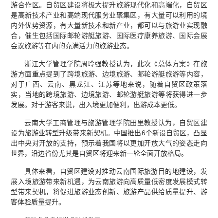
游合作区。自贸区建设将极大提升旅游现代化和高端化，自贸区
是高新技术产业和高端现代服务业聚集区，有大量可以利用的境
内外优势资源，有大量新技术和新产业，都可以与旅游业实现融
合，催生包括国际邮轮游艇旅游、国际医疗康养旅游、国际会展
会议旅游等在内的充满活力的旅游业态。
浙江大学管理学院周玲强教授认为，此次《总体方案》在旅
游方面重点提到了跨境旅游、边境旅游、邮轮游艇旅游等内容，
对于广西、云南、黑龙江、江苏等地来说，随着自贸区政策落
实，当地的跨境旅游、边境旅游、邮轮游艇旅游等将获得进一步
发展。对于游客来说，出入境更加便利，出游成本更低。
云南大学工商管理与旅游管理学院田里教授认为，自贸区建
设为旅游业转型升级带来新契机。中国推出6个新设自贸区，凸显
出中央对开放的支持，预示着我国将以更加开放大气的姿态走向
世界，沿边省份尤其是自贸区将迎来新一轮全面开放格局。
具体来看，自贸区建设对推动云南国际旅游目的地建设，发
展入境旅游带来新机遇，为云南旅游向高质量低密度发展模式转
型带来契机，将促进旅游业态创新、旅游产品供给质量提升、游
客体验质量提升。