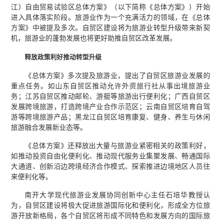
江）自由贸易试验区总体方案》（以下简称《总体方案》）开始
进入具体落实阶段。旅游业作为一个充满活力的领域，在《总体
方案》中被提及多次。自贸区建设将为旅游业转型升级带来新契
机，旅游业的蓬勃发展也将更好助推自贸区改革发展。
释放政策利好推动转型升级
《总体方案》多次提及旅游业，提出了自贸区旅游业发展的
重点任务。如山东自贸区推动允许外资旅行社从事出境旅游业
务；江苏自贸区推动邮轮、游艇等旅游出行便利化；广西自贸区
发展跨境旅游，打造跨境产业合作示范区；云南自贸区培育自驾
游等跨境旅游产品；黑龙江自贸区培育康复、健身、养生与休闲
旅游融合发展新业态等。
《总体方案》还释放出大量与旅游业紧密相关的政策利好，
如推动投资自由化便利化、推动现代服务业集聚发展、畅通国际
大通道、创新沿边跨境经济合作模式、探索推进边境地区人员往
来便利化等。
南开大学现代旅游业发展协同创新中心主任石培华教授认
为，自贸区建设将极大促进旅游国际化和便利化，形成全方位旅
游开放新格局，各个自贸区将形成不同特色和发展方向的国际旅