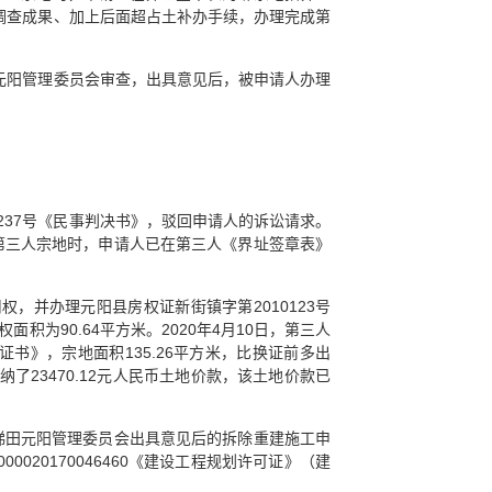
8年调查成果、加上后面超占土补办手续，办理完成第
田元阳管理委员会审查，出具意见后，被申请人办理
1237号《民事判决书》，驳回申请人的诉讼请求。
量第三人宗地时，申请人已在第三人《界址签章表》
权，并办理元阳县房权证新街镇字第2010123号
面积为90.64平方米。2020年4月10日，第三人
证书》，宗地面积135.26平方米，比换证前多出
了23470.12元人民币土地价款，该土地价款已
尼梯田元阳管理委员会出具意见后的拆除重建施工申
020170046460《建设工程规划许可证》（建