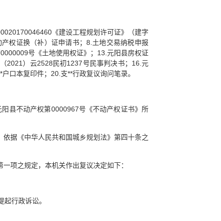
020170046460《建设工程规划许可证》（建字
县不动产权证换（补）证申请书；8.土地交易纳税申报
）第0000009号《土地使用权证》；13.元阳县房权证
21）云2528民初1237号民事判决书；16.元
杨**户口本复印件；20.支**行政复议询问笔录。
县不动产权第0000967号《不动产权证书》所
，依据《中华人民共和国城乡规划法》第四十条之
第一项之规定，本机关作出复议决定如下：
提起行政诉讼。