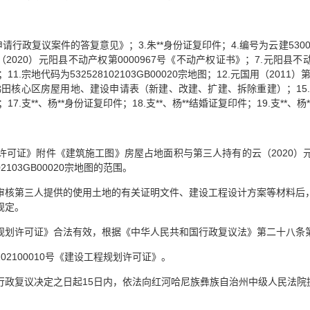
申请行政复议案件的答复意见》；3.朱**身份证复印件；4.编号为云建53000
6.云（2020）元阳县不动产权第0000967号《不动产权证书》；7.元阳
.宗地代码为532528102103GB00020宗地图；12.元国用（2011
县梯田核心区房屋用地、建设申请表（新建、改建、扩建、拆除重建）；15.（20
.支**、杨**身份证复印件；18.支**、杨**结婚证复印件；19.支**、
可证》附件《建筑施工图》房屋占地面积与第三人持有的云（2020）元阳
103GB00020宗地图的范围。
审核第三人提供的使用土地的有关证明文件、建设工程设计方案等材料后
规定。
规划许可证》合法有效，根据《中华人民共和国行政复议法》第二十八条
2100010号《建设工程规划许可证》。
行政复议决定之日起15日内，依法向红河哈尼族彝族自治州中级人民法院