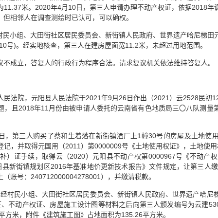
1.37米。2020年4月10日，第三人申请办理不动产权证，依据201
，但相邻人在调查测绘时已认可，可以确权。
经村民小组、大田街社区居民委员会、新街镇人民政府、世界遗产哈尼梯
010号)。经实地核查，第三人在建房屋面宽11.2米，未超过用地范围。
议不成立，答复人的行政行为程序合法。请求复议机关依法维持答复人。
法院，元阳县人民法院于2021年9月26日作出（2021）云2528民初
，且2018年11月份由被申请人委托的云南省有色地质局三〇八队测
8月9日，第三人购买了蔡和生着落在新街镇酒厂上1幢30号的房屋及土地使用
记，并取得元国用（2011）第0000009号《土地使用权证》，土地使用权
证手续，取得云（2020）元阳县不动产权第0000967号《不动产权
阳县新街镇规划区2016年基准地价更新技术报告》文件规定，让第三人缴纳
账号：240712000004278001），并缴清税款。
交的经村民小组、大田街社区居民委员会、新街镇人民政府、世界遗产哈
、不动产权证、房屋施工设计图等材料之后向第三人颁发编号为云建53000
.69平方米，附件《建筑施工图》占地面积为135.26平方米。