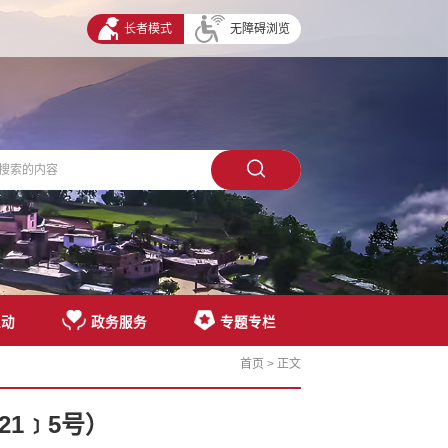
长者模式
无障碍浏览
互动
政务服务
专题专栏
首页
> 正文
1﹞5号）