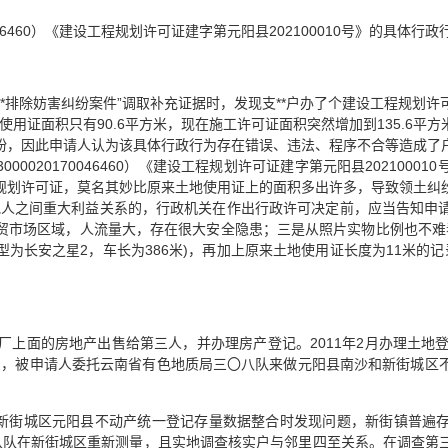
046460）《建设工程规划许可证建字第元阳县202100010号》的具体行政
*与支**排除妨害纠纷案件”调取补充证据时，发现支**户办了个建设工程规
地使用证面积只有90.6平方米，现在施工许可证面积突然增加到135.6
纷，因此申请人认为该具体行政行为存在错误、违法、程序不合等造成了
000020170046460）《建设工程规划许可证建字第元阳县20210
规划许可证，莫名其妙比原来土地使用证上的面积多出许多，导致领土纠
他人之间重大利益关系的，行政机关在作出行政许可决定前，应当告知申
贸市场区域，人流量大，存在很大安全隐患；三是从照片实物比例也不难看
型为长安之星2，车长为386米)，再加上原来土地使用证长度为11米的记
镇酒厂上面的房地产出售给第三人，并办理房产登记。2011年2月办理土
2日，被申请人委托云南省有色地质局三〇八队来做元阳县南沙和新街城
队在新街城区元阳县不动产统一登记存量数据整合时发现问题，新街镇普遍
三〇八队在新街城区重新测量，且实地调查核实户与邻里四至关系。在调查