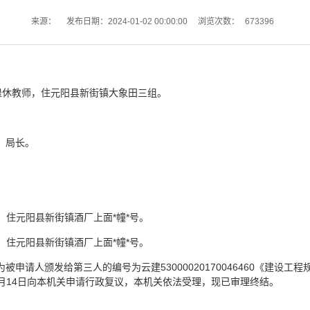
673396
来源：
发布日期：2024-01-02 00:00:00
浏览次数：
族，退休教师，住元阳县新街镇大象田三组。
：局长。
师，住元阳县新街镇酒厂上面*幢*号。
师，住元阳县新街镇酒厂上面*幢*号。
请人颁发给第三人的编号为云建53000020170046460《建设工程规
10月14日向本机关申请行政复议，本机关依法受理，现已审理终结。