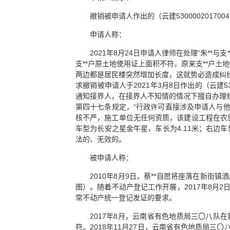
撤销被申请人作出的（云建53000020170
申请人称：
2021年8月24日申请人律师在处理“朱*
支**户原土地使用证上面积不符，原来支**户土
两边都是居民楼突然增加长度，这就势必造成纠
求撤销被申请人于2021年3月8日作出的（云建53
通知接界人，在接界人不知情的情况下擅自办理
第四十七条规定，“行政许可直接涉及申请人与
核不严，施工单位无任何资质，该建设工程在农
车型为长安之星金牛星，车长为4.11米；右边车
法的、无效的。
被申请人称：
2010年8月9日，蔡**自愿将座落在新街
图）。随着不动产登记工作开展，2017年8月
常不动产统一登记发证的要求。
2017年8月，云南省有色地质局三〇八
符。2018年11月27日，云南省有色地质局