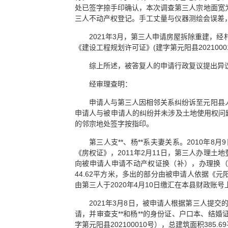
处已签字捺手印确认，本次调查第三人宗地面宽为1
三人不动产权登记。手工丈量与仪器测绘会误差
2021年3月，第三人申请房屋拆除重建，
《建设工程规划许可证》(建字第元阳县202100
综上所述，被答复人的申请行政复议提出异
经审理查明：
申请人与第三人因相邻关系纠纷诉至元阳县人民
申请人与被申请人的纠纷并未涉及土地使用权问题
的邻宗地处签字按指印。
第三人支**、杨**系夫妻关系。2010年
《房权证》，2011年2月11日，第三人办理土地登
向被申请人申请不动产权证换（补），办理换（补）
44.62平方米，多出的部分由被申请人依据《元
由第三人于2020年4月10日缴汇在本县财政账号上（
2021年3月8日，被申请人根据第三人提
请，并审查支**和杨**的身份证、户口本、结婚证
字第元阳县202100010号），总建筑面积385