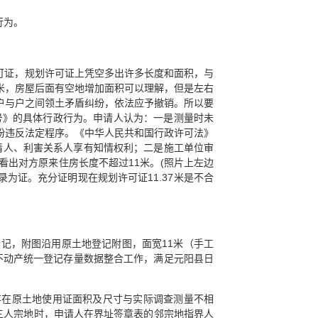
行为。
划许可证，规划许可证上凭空多出许多长度和面积，与
平方米，房屋后面有空地增加面积可以理解，但是左右
户与户之间领土矛盾纠纷，依法应予撤销。所以要
0010号》的具体行政行为。申请人认为：一是测量时未
纷违反法定程序。《中华人民共和国行政许可法》
请人、利害关系人享有知情权利；二是施工单位审
出对方原来住房长度不超过11米。(照片上左边
录为证。充分证明现在规划许可证11.37米是不合
地登记，附图沿用原土地登记附图，面宽11米（手工
区不动产统一登记存量数据整合工作，满足元阳县日
存在原土地使用证面积及尺寸与实际调查测量不相
第三人宗地时，申请人在界址签章表的邻宗地指界人