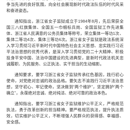
争当先进的良好氛围，向全社会展现新时代政法队伍的时代风采
和奋进姿态。
通知指出，浙江省女子监狱成立于1984年8月，先后荣获全
国三八红旗集体、全国五一巾帼标兵岗、全国监狱工作先进集
体、浙江省人民满意的公务员集体等称号，荣立集体一等功1次、
集体二等功4次、集体三等功6次。浙江省女子监狱是政法系统深
入学习贯彻习近平新时代中国特色社会主义思想、忠实践行习近
平法治思想的优秀代表，是深入学习贯彻党的二十大精神、积极
投身平安中国、法治中国建设的先进典型，是新时代政法机关忠
诚履职、为民服务、公正执法、实干担当的生动缩影。
通知要求，要学习浙江省女子监狱传承红色基因，践行初心
使命，对党绝对忠诚的政治品格。要矢志不渝践行习近平法治思
想，坚守初心、牢记使命，坚决做到“两个维护”，坚定拥护“两个
确立”，永葆绝对忠诚、绝对纯洁、绝对可靠的政治本色。
通知指出，要学习浙江省女子监狱维护公平正义，严格规范
执法，勇于改革创新的担当精神。要严格规范执法，提升执法质
效，切实维护公平正义，不断增强人民群众的获得感、幸福感、
安全感。