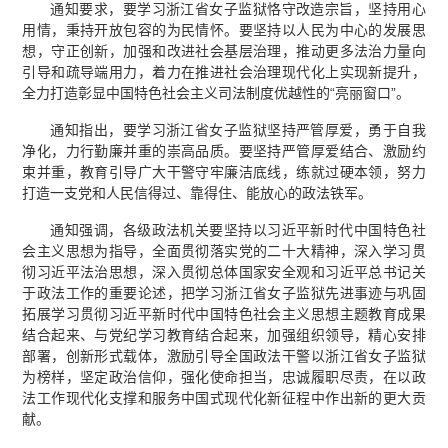
通知要求，要学习浙江省女子监狱恪守改造宗旨，坚持用心
用情，秉持开放包容的为民情怀。要坚持以人民为中心的发展思
想，守正创新，加强和改进社会基层治理，推动更多法治力量向
引导和疏导端用力，着力在推进社会治理现代化上实现新提升，
全力打造彰显中国特色社会主义司法制度优越性的“亮丽窗口”。
通知指出，要学习浙江省女子监狱坚持严管厚爱，勇于自我
净化，力行勤廉并重的崇高品质。要坚持严管厚爱结合、激励约
束并重，教育引导广大干警守牢廉洁底线，练就过硬本领，努力
打造一支党和人民信得过、靠得住、能放心的政法铁军。
通知强调，各级政法机关要坚持以习近平新时代中国特色社
会主义思想为指导，全面贯彻落实党的二十大精神，深入学习贯
彻习近平法治思想，深入贯彻总体国家安全观和习近平总书记关
于政法工作的重要论述，把学习浙江省女子监狱先进事迹与巩固
拓展学习贯彻习近平新时代中国特色社会主义思想主题教育成果
结合起来、与党纪学习教育结合起来，加强组织领导，精心安排
部署，创新形式载体，激励引导全国政法干警以浙江省女子监狱
为榜样，坚定政治信仰，强化使命担当，忠诚履职尽责，在以政
法工作现代化支撑和服务中国式现代化新征程中作出新的更大贡
献。