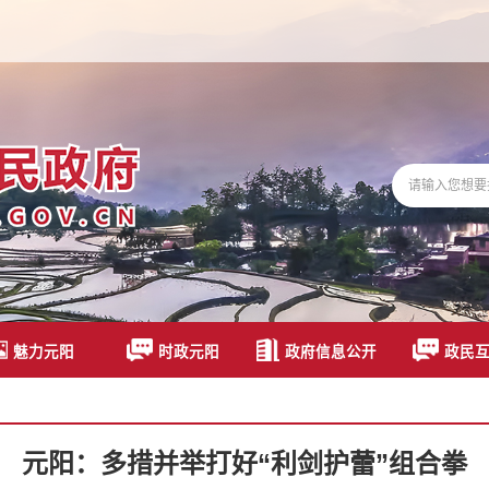
魅力元阳
时政元阳
政府信息公开
政民
元阳：多措并举打好“利剑护蕾”组合拳