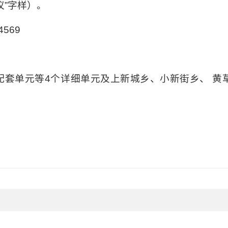
议”字样）。
4569
配套单元等4个详细单元及上新城乡、小新街乡、 黄