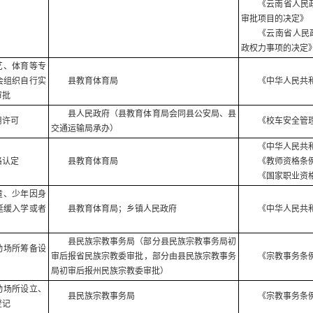
《云南省人民
审批项目的决定》（
《云南省人民
政权力事项的决定》
艺、体育等专
会组织自行实
县教育体育局
《中华人民共
审批
县人民政府（县教育体育局会同县公安局、县
用许可
《校车安全管
交通运输局承办）
《中华人民共
格认定
县教育体育局
《教师资格条
《国家职业资格
童、少年因身
延缓入学或者
县教育体育局；乡镇人民政府
《中华人民共
县民族宗教事务局（部分县民族宗教事务局初
动场所筹备设
审后报省民族宗教委审批，部分由县民族宗教事务
《宗教事务条
局初审后报州民族宗教委审批）
动场所设立、
县民族宗教事务局
《宗教事务条
登记