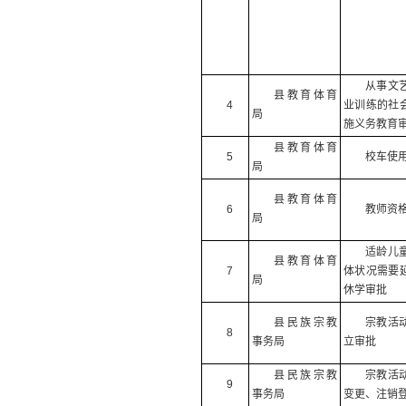
从事文
县教育体育
4
业训练的社
局
施义务教育
县教育体育
5
校车使
局
县教育体育
6
教师资
局
适龄儿
县教育体育
7
体状况需要
局
休学审批
县民族宗教
宗教活
8
事务局
立审批
县民族宗教
宗教活
9
事务局
变更、注销