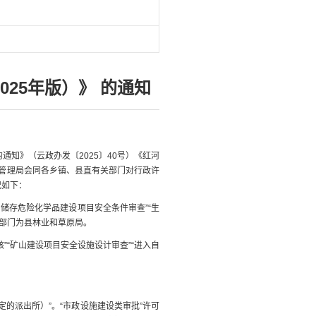
25年版）》 的通知
知》（云政办发〔2025〕40号）《红河
务管理局会同各乡镇、县直有关部门对行政许
况如下：
储存危险化学品建设项目安全条件审查”“生
管部门为县林业和草原局。
”“矿山建设项目安全设施设计审查”“进入自
定的派出所）”。“市政设施建设类审批”许可