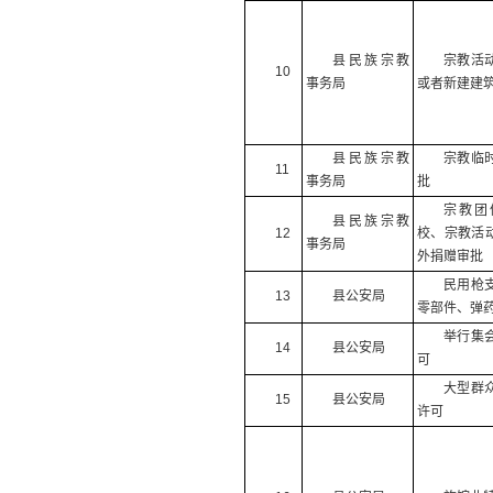
县民族宗教
宗教活
10
事务局
或者新建建
县民族宗教
宗教临
11
事务局
批
宗教团
县民族宗教
12
校、宗教活
事务局
外捐赠审批
民用枪
13
县公安局
零部件、弹
举行集
14
县公安局
可
大型群
15
县公安局
许可