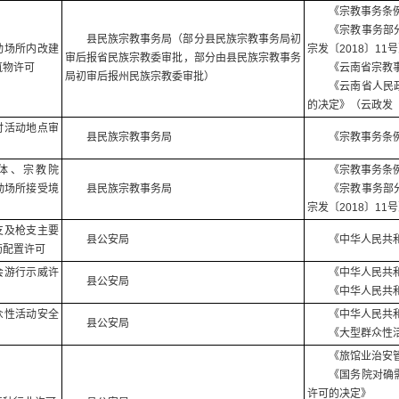
《宗教事务条
《宗教事务部
县民族宗教事务局（部分县民族宗教事务局初
动场所内改建
宗发〔2018〕11
审后报省民族宗教委审批，部分由县民族宗教事务
筑物许可
《云南省宗教
局初审后报州民族宗教委审批）
《云南省人民
的决定》（云政发〔
时活动地点审
县民族宗教事务局
《宗教事务条
体、宗教院
《宗教事务条
动场所接受境
县民族宗教事务局
《宗教事务部
宗发〔2018〕11
支及枪支主要
县公安局
《中华人民共
药配置许可
会游行示威许
《中华人民共
县公安局
《中华人民共
众性活动安全
《中华人民共
县公安局
《大型群众性
《旅馆业治安
《国务院对确
许可的决定》