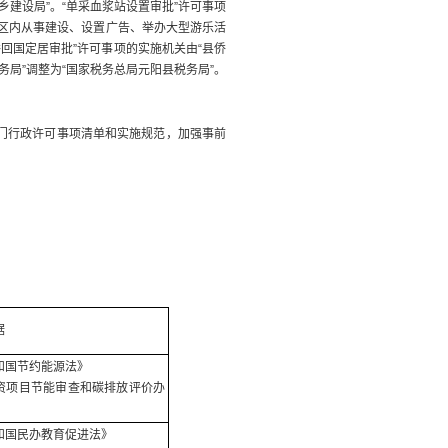
建设局”。“单采血浆站设置审批”许可事项
胜区内从事建设、设置广告、举办大型游乐活
侨回国定居审批”许可事项的实施机关由“县侨
务局”调整为“国家税务总局元阳县税务局”。
部门行政许可事项清单和实施规范，加强事前
据
和国节约能源法》
资项目节能审查和碳排放评价办
和国民办教育促进法》