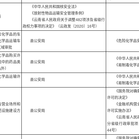
《中华人民共和国核安全法》
《放射性物品运输安全管理条例》
局
《云南省人民政府关于调整482项涉及省级行
政权力事项的决定》（云政发〔2020〕16号）
险化学品的车
化学品运输车
县公安局
《危险化学品
区域审批
化学品购买许
《中华人民共
类中的药品类
县公安局
《易制毒化学
品外）
化学品运输许
《中华人民共
县公安局
《易制毒化学
《国务院对确
许可的决定》
构营业场所和
《金融机构营
范设施建设方
县公安局
许可实施办法》
《云南省人民
分省级行政审批项
44号）
《国务院对确