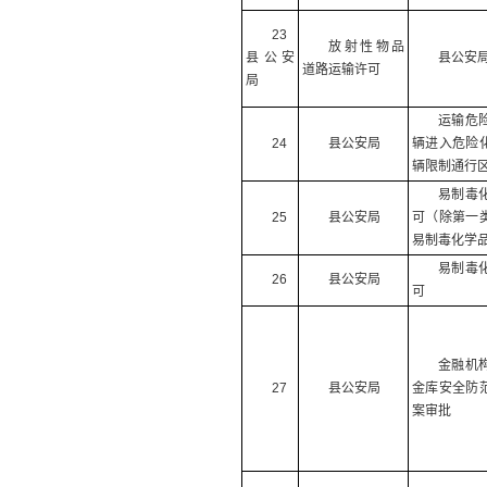
23
放射性物品
县公安
县公安
道路运输许可
局
运输危
24
县公安局
辆进入危险
辆限制通行
易制毒
25
县公安局
可（除第一
易制毒化学
易制毒
26
县公安局
可
金融机
27
县公安局
金库安全防
案审批