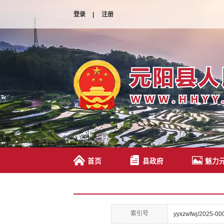
登录
|
注册
首页
县政府
魅力
索引号
yyxzwfwj/2025-00