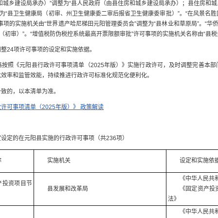
和城乡建设局承办）”调整为“县人民政府（由县住房和城乡建设局承办）；县住房和城乡
整为“县卫生健康局（初审、州卫生健康委二审后报省卫生健康委审批）”。“在风景名
项的实施机关由“世界遗产哈尼梯田元阳管理委员会”调整为“县林业和草原局”。“华
（初审）”。“增值税防伪税控系统最高开票限额审批”许可事项的实施机关名称由“县税
整24项许可事项的设定和实施依据。
按照《元阳县行政许可事项清单（2025年版）》实施行政许可，及时调整完善本
批效率和监管效能，持续推进行政许可标准化规范化便利化。
一致的，以本清单为准。
许可事项清单（2025年版）》 政策解读
）
设定的在元阳县实施的行政许可事项（共236项）
称
实施机关
设定和实施依
《中华人民共
产投资项目节
县发展和改革局
《固定资产投
法》
《中华人民共