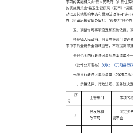
事项的实施机关由“县人民政府（由县住房
的实施机关由“县卫生健康局（初审）”调
动以及其他影响生态和景观活动许可”许可事
办（初审后报省侨办审批）”调整为“县侨办
五、调整许可事项设定和实施依据。调
各乡镇人民政府、县直有关部门要严格
事中事后全链条全领域监管，不断提高审
全县范围内行政许可事项与本清单不
（此件公开发布）
关联：《元阳县行政
元阳县行政许可事项清单（2025年版
一、承接法律、行政法规、国务院决定
序
主管部门
事项名
号
县发展和
固定资
1
改革局
能审查