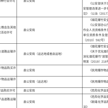
特种行业许可
县公安局
《公安部关于
安管理改革进一步
见》（公治〔2017
《烟花爆竹安
《公安部办公
火晚会及其他
县公安局
作业人员资格条件
放活动许可
单位资质条件及管
〔2010〕592号）
《烟花爆竹安
竹道路运输许
《关于优化烟
县公安局（运达地或者启运地）
深化烟花爆竹“放
明发〔2019〕218
炸物品购买许
县公安局
《民用爆炸物
炸物品运输许
县公安局（运达地）
《民用爆炸物
学品购买许可
县公安局
《危险化学品
《危险化学品
学品道路运输
县公安局
《剧毒化学品
法》