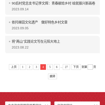
90后村党总支书记李文辉：青春献给乡村 绘就振兴新画卷
2023.09.14
依托梯田文化遗产 做好特色乡村文章
2023.09.05
将“两山”实践论文写在元阳大地上
2023.08.22
...
上页
1
2
3
4
5
6
27
下页
到第
页
跳转