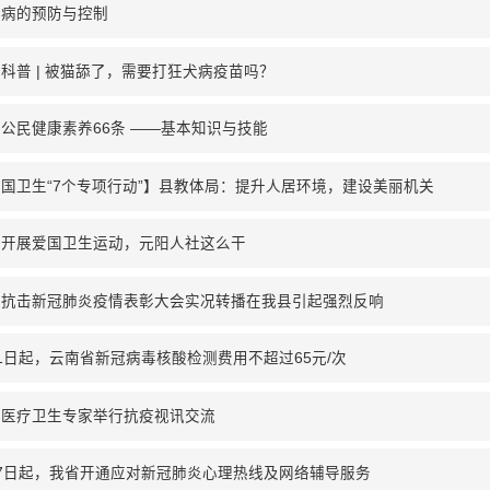
滋病的预防与控制
科普 | 被猫舔了，需要打狂犬病疫苗吗？
公民健康素养66条 ——基本知识与技能
国卫生“7个专项行动”】县教体局：提升人居环境，建设美丽机关
面开展爱国卫生运动，元阳人社这么干
国抗击新冠肺炎疫情表彰大会实况转播在我县引起强烈反响
1日起，云南省新冠病毒核酸检测费用不超过65元/次
岸医疗卫生专家举行抗疫视讯交流
7日起，我省开通应对新冠肺炎心理热线及网络辅导服务