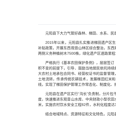
元阳县下大力气管好森林、梯田、水系、民居
2015年以来，元阳县扎实推进梯田遗产
补贴政策，开展东西观音山林区综合整治，东西观
两侧义务种植树木7500株，绿化遗产区道路里程
严格执行《基本农田保护条例》，层层签订
积不变的前提下，引导、鼓励当地居民依托持续
大农村土地承包合同书、经营权证书的监督管理，
土地流转，传承传统农耕技术，发展梯田红米和
线，实现了梯田保护管理工作常态化、制度化、
元阳县在遗产区实行“沟长”负责制，分片
度，快速推进东观音山水库、中央财政小型农田水利
米，实施农村饮水安全工程82件，水利化程度达
结合地域特点、资源特征和文化特色，元阳