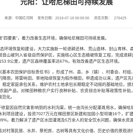
元阳：让哈尼梯田可持续发展
276425
来源：中国红河网
发布日期：2018-07-16 00:00:00
浏览次数：
“四要素”，着力改善生态环境，确保哈尼梯田可持续发展。
区生态环境恢复和建设，大力实施新一轮退耕还林、荒山造林、封山育林、
音山被列入省级自然保护区，实施核心区生态植被恢复工程，完成退耕还林
153.9公里，遗产区森林覆盖率达67%，有效改善遗产区生态环境。
《基本农田保护目标责任书》，形成了州、县、乡（镇）、村委会、村组
的降雨，将雷响田、旱地陆续恢复为稻作梯田，申遗成功以来，遗产区先后
稳定家庭承包关系，维护农村土地承包长期稳定不动摇的基础地位，颁发
农副产品，对梯田种粮农户实行良种补贴、农资综合补贴等政策性补贴
规范化。
包干修复因自然灾害影响到的水利沟渠，统一由沟长分配灌溉用水，确保哈
项目建设，投资7027万元在梯田景区新建和加固小型坝塘16个，扩建改
39%，着力解决了遗产区水田灌溉及5万余人的安全饮水问题，确保水资
县对村落民居、水井、祭祀房、古树等具有文化价值、历史价值的景观进