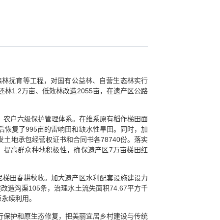
森林抚育等工程，对国有公益林、自营生态林实行
1.2万亩、低效林改造2055亩，在遗产区公路
、农户六级保护管理体系。在维系原有稻作梯田面
恢复了995亩的雷响田和缺水性旱田。同时，加
土地承包经营权证书和合同书各78740份。落实
，提高群众种地积极性，确保遗产区7万亩梯田红
尼梯田春耕秋收。加大遗产区水利配套设施建设力
造沟渠105条，治理水土流失面积74.67平方千
源永续利用。
行保护和原生态修复，把美丽宜居乡村建设与传统