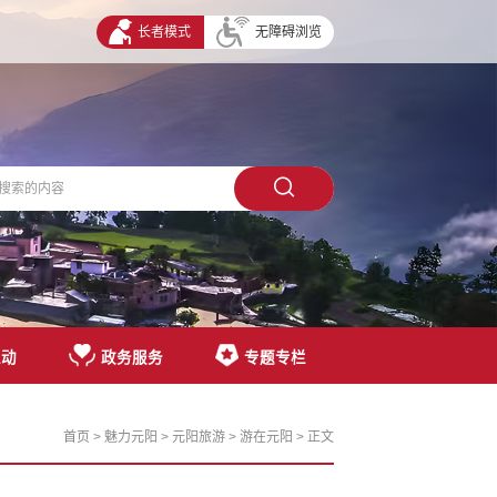
长者模式
无障碍浏览
互动
政务服务
专题专栏
首页
>
魅力元阳
>
元阳旅游
>
游在元阳
> 正文