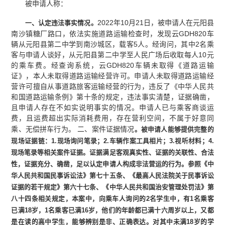
被申请人称：
2022年10月21日，被申请人在元阳县
一、
认定违法事实情况
。
南沙镇糖厂路口，依法实施道路运输检查时，发现云GDH820车
辆从元阳县第二中学到南沙城区，载客5人。经询问，其中2名乘
客与申请人谈好，从元阳县第二中学至人民广场后收取每人10元
的乘车费。经查询系统，云GDH820车辆未取得《道路运输
证》，本人未取得道路运输经营许可。申请人未取得道路运输经
营许可擅自从事道路旅客运输经营的行为，违反了《中华人民共
和国道路运输条例》第十条的规定，违法事实清楚，证据确凿，
且申请人存在不如实说明事实的情况。申请人已与乘客商谈运
费，且运费超出实际消耗费用，存在营利空间，不属于好意同
乘、无偿拼车行为。 二、案件证据情况
。被申请人能够提供完整的
现场证据链：1.现场询问笔录；2.车辆作案工具相片；3.视听材料；4.
现场笔录等相关案件证据。证据满足客观真实性、证据的关联性、合法
性，证据充分、确凿，足以认定申请人构成非法营运的行为。参照《中
华人民共和国民事诉讼法》第七十五条、《最高人民法院关于民事诉讼
证据的若干规定》第六十七条、《中华人民共和国治安管理处罚法》第
八十四条相关规定，本案中，向乘车人询问的2名学生中，有1名乘客
已满18岁，1名乘客已满16岁，他们的年龄都已满十六周岁以上，又都
是在读的高中学生，能够辨别是非、正确表达。对其中未满18岁的学