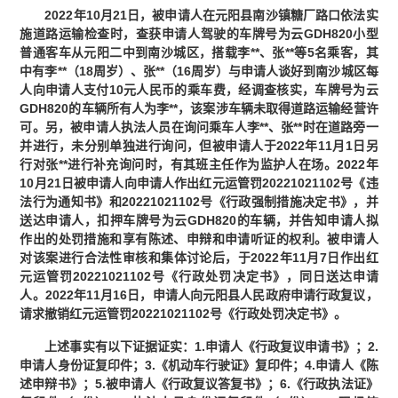
2022年10月21日，被申请人在元阳县南沙镇糖厂路口依法实
施道路运输检查时，查获申请人驾驶的车牌号为云GDH820小型
普通客车从元阳二中到南沙城区，搭载李**、张**等5名乘客，其
中有李**（18周岁）、张**（16周岁）与申请人谈好到南沙城区每
人向申请人支付10元人民币的乘车费，经调查核实，车牌号为云
GDH820的车辆所有人为李**，该案涉车辆未取得道路运输经营许
可。另，被申请人执法人员在询问乘车人李**、张**时在道路旁一
并进行，未分别单独进行询问，但被申请人于2022年11月1日另
行对张**进行补充询问时，有其班主任作为监护人在场。2022年
10月21日被申请人向申请人作出红元运管罚20221021102号《违
法行为通知书》和20221021102号《行政强制措施决定书》，并
送达申请人，扣押车牌号为云GDH820的车辆，并告知申请人拟
作出的处罚措施和享有陈述、申辩和申请听证的权利。被申请人
对该案进行合法性审核和集体讨论后，于2022年11月7日作出红
元运管罚20221021102号《行政处罚决定书》，同日送达申请
人。2022年11月16日，申请人向元阳县人民政府申请行政复议，
请求撤销红元运管罚20221021102号《行政处罚决定书》。
上述事实有以下证据证实：1.申请人《行政复议申请书》；2.
申请人身份证复印件；3.《机动车行驶证》复印件；4.申请人《陈
述申辩书》；5.被申请人《行政复议答复书》；6.《行政执法证》