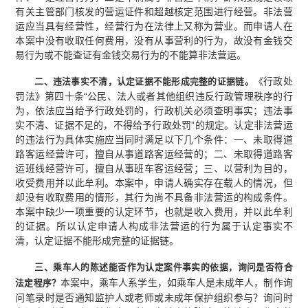
有关主管部门核发的营运证件和超越核定范围进行经营。非法营
运应当具有经营性，经营行为在法律上又称为营业。而申请人在
本案中没有收取任何费用，没有从事营利的行为，故没有金钱交
易行为或不能查证有金钱交易行为的不能算非法营运。
《行政处
二、
违法事实不清，认定证据不能形成完整的证据链。
罚法》第四十条“公民、法人或者其他组织违反行政管理秩序的行
为，依法应当给予行政处罚的，行政机关必须查明事实；违法事
实不清、证据不足的，不得给予行政处罚”的规定。认定非法营运
的违法行为具体实施应当同时满足以下几个条件：一、未取得道
路客运经营许可，擅自从事道路客运经营的；二、未取得道路客
运班线经营许可，擅自从事班车客运经营；三、以营利为目的，
收受费用并以此牟利。本案中，申请人确实存在载人的情况，但
却没有收取费用的情形，其行为尚不具备非法营运的构成条件。
本案中缺少一项重要的认定环节，也就是收入费用，并以此牟利
的证据。所以认定申请人构成非法营运的行为属于认定事实不
清，认定证据不能形成完整的证据链。
三、乘车人的陈述能否作为认定案件事实的依据，询问是否符合
本案中，乘车人系学生，如乘车人是未成年人，制作询
法定程序？
问笔录时是否通知监护人或老师或未成年保护组织参与？询问时