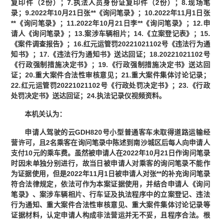
复印件（2份）；7.执法人员身份证复印件（2份）；8.现场笔
录；9.2022年10月21日张**《询问笔录》；10.2022年11月1日张
**《询问笔录》；11.2022年10月21日李**《询问笔录》；12.申
请人《询问笔录》；13.案涉车辆相片；14.《立案登记表》；15.
《案件调查报告》；16.红元运管罚20221021102号《违法行为通
知书》；17.《违法行为通知书》送达回证；18.20221021102号
《行政强制措施决定书》；19.《行政强制措施决定书》送达回
证；20.重大案件合法性审核意见；21.重大案件集体讨论记录；
22.红元运管罚20221021102号《行政处罚决定书》；23.《行政
处罚决定书》送达回证；24.执法记录仪视频资料。
本机关认为：
申请人驾驶的云GDH820号小型普通客车未取得道路运输经
营许可，且2名乘客在询问笔录中陈述到南沙城区后每人向申请人
支付10元的乘车费。虽然被申请人在2022年10月21日作询问笔录
时因未单独分别进行，故当日被申请人对乘客的询问笔录不能作
为证据使用，但是2022年11月1日被申请人对张**的补充询问笔录
符合法律规定，依法可作为本案证据使用，并结合申请人《询问
笔录》、案涉车辆相片、行车证及执法程序中的立案登记、违法
行为通知、重大案件合法性审核意见、重大案件集体讨论记录等
证据材料，认定申请人构成非法营运并无不妥，且程序合法。根