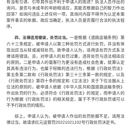
有没有引诱、引导其作出不利于申请人的陈述？执法人员作出的
询问，是否与未成年的年龄相适应，其能否根据自己的智力作出
回答？如询问违反上述任何一项，其询问内容不得作为认定本案
案件事实的依据，故应当确定，执法人员是否履行合法的执法程
序。
一是根据《道路运输条例》第
四、法律适用错误，处罚过当。
六十三条规定，被申请人以第三种处罚方式进行处罚，并没有体
现出应当从轻或减轻处罚。故申请人认为，适用该处罚方式系法
律适用错误。且，对申请人的处罚过重，违背处罚与违法相适应
的原则。二是申请人的载客行为更没有造成社会危害，就算认定
其具有违法行为，也属于轻微的违法行为，根据《行政处罚法》
第五条第二款和《行政处罚法》第三十三条第一款的规定，以及
《行政处罚法》第四十条的规定和《立法法》关于下位法服从上
位法的原则的，被申请人依据《中华人民共和国道路运输条例》
作出处罚的行为，必须符合《行政处罚法》的规定，而申请人的
行为根据《行政处罚法》的相关规定，属于不予行政处罚或可以
不予行政处罚的情形。
综上，申请人认为，被申请人作出的处罚依据不足，适用法
律过当，故请求红元运管罚20221021102号行政处罚决定书。