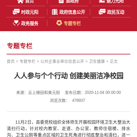
首页
县政府
魅力元阳
时政元阳
政府信息公开
政民互动
政务服务
专题专栏
专题专栏
首页
>
专题专栏
>
公共企事业单位信息公开
>
卫生健康
> 正文
人人参与个个行动 创建美丽洁净校园
来源：云上梯田和美元阳
发布日期：2020-11-04 00:00:00
浏览次数：
478937
11月2日，县委党校组织全体师生开展校园环境卫生大整治大
清扫行动，针对校内教室、走道、办公室、教师住宿楼、排水
沟、卫生公厕等重点区域的卫生死角进行彻底整治和清扫，进一