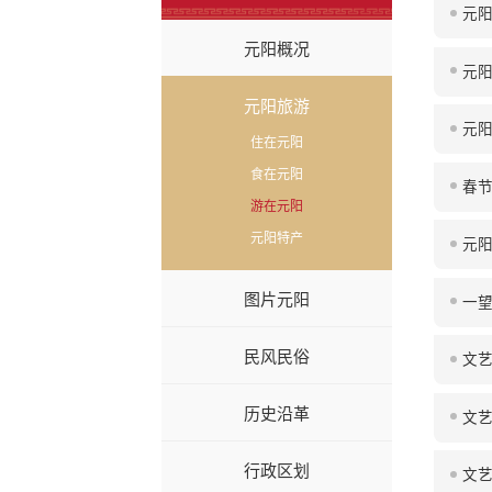
元
元阳概况
元
元阳旅游
元
住在元阳
食在元阳
春
游在元阳
元阳特产
元
图片元阳
一
民风民俗
文
历史沿革
文
行政区划
文