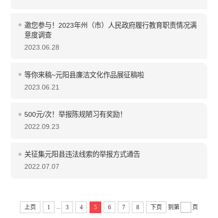
邀您参与！2023年州（市）人民政府履行教育职责情况满
意度调查
2023.06.28
等你来稿~元阳县廉洁文化作品展征稿啦
2023.06.21
500元/次！举报陈规陋习有奖励！
2022.09.23
关征集元阳县违法线索的举报方式通告
2022.07.07
...
上页
1
3
4
5
6
7
8
下页
到第
页