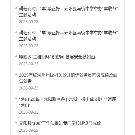
耕耘有时，“丰”景正好—元阳县马街中学举办“丰收节”
主题活动
2025-09-23
耕耘有时，“丰”景正好—元阳县马街中学举办“丰收节”
主题活动
2025-09-23
嘎娘乡“三维闭环”织密网 基层安全稳如山
2025-09-23
2025年红河州州级机关公开遴选公务员笔试成绩及面
试公告
2025-09-23
“两山”20载・元阳新画卷 | 元阳：梯田载文脉 非遗连
“两山”
2025-09-22
元阳县“138”工作法推进专门学校建设显成效
2025-09-22