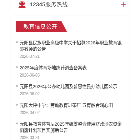
12345服务热线
文化机构信息公开
医疗卫生机构信息公开
审计信息公开
教育信息公开
市场监督管理信息公开
环境保护信息公开
元阳县民族职业高级中学关于招募2026年职业教育银
公共资源交易信息公开
龄教师的公告
应急管理信息公开
2026-07-21
重大建设项目信息公开
2025年度体育场地统计调查备案表
国有土地房屋征收补偿信息公开
2026-06-05
科技管理和项目经费信息公开
旅游市场秩序和服务质量信息公开
元阳县2026年公办幼儿园及普惠性民办幼儿园公示
乡村振兴工作信息公开
2026-06-02
推进户籍和出入境管理服务公开
元阳大坪中学：劳动教育进茶厂 五育融合润心田
不动产登记信息公开
2026-04-02
公务员管理信息公开
元阳县教育体育局2025年统筹整合使用财政涉农资金
红河州网上新闻发布厅
雨露计划项目实施后公告
2026-03-31