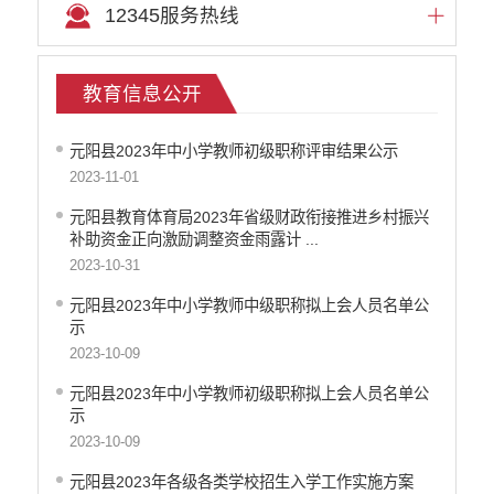
12345服务热线
文化机构信息公开
医疗卫生机构信息公开
审计信息公开
教育信息公开
市场监督管理信息公开
环境保护信息公开
元阳县2023年中小学教师初级职称评审结果公示
公共资源交易信息公开
2023-11-01
应急管理信息公开
重大建设项目信息公开
元阳县教育体育局2023年省级财政衔接推进乡村振兴
补助资金正向激励调整资金雨露计 ...
国有土地房屋征收补偿信息公开
2023-10-31
科技管理和项目经费信息公开
旅游市场秩序和服务质量信息公开
元阳县2023年中小学教师中级职称拟上会人员名单公
乡村振兴工作信息公开
示
推进户籍和出入境管理服务公开
2023-10-09
不动产登记信息公开
元阳县2023年中小学教师初级职称拟上会人员名单公
公务员管理信息公开
示
红河州网上新闻发布厅
2023-10-09
元阳县2023年各级各类学校招生入学工作实施方案