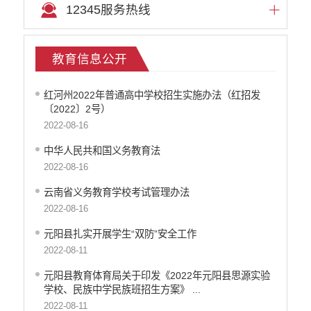
12345服务热线
文化机构信息公开
医疗卫生机构信息公开
审计信息公开
教育信息公开
市场监督管理信息公开
环境保护信息公开
红河州2022年普通高中学校招生实施办法（红招发
公共资源交易信息公开
〔2022〕2号）
应急管理信息公开
2022-08-16
重大建设项目信息公开
中华人民共和国义务教育法
国有土地房屋征收补偿信息公开
2022-08-16
科技管理和项目经费信息公开
旅游市场秩序和服务质量信息公开
云南省义务教育学校考试管理办法
乡村振兴工作信息公开
2022-08-16
推进户籍和出入境管理服务公开
元阳县扎实开展学生“双防”安全工作
不动产登记信息公开
2022-08-11
公务员管理信息公开
元阳县教育体育局关于印发《2022年元阳县思源实验
红河州网上新闻发布厅
学校、民族中学民族班招生方案》 ...
2022-08-11