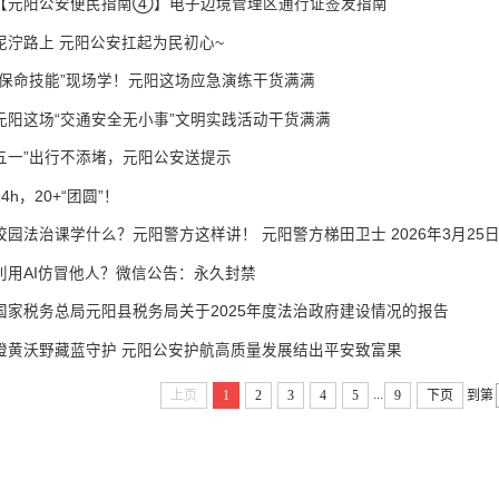
【元阳公安便民指南④】电子边境管理区通行证签发指南
泥泞路上 元阳公安扛起为民初心~
“保命技能”现场学！元阳这场应急演练干货满满
元阳这场“交通安全无小事”文明实践活动干货满满
五一”出行不添堵，元阳公安送提示
24h，20+“团圆”！
校园法治课学什么？元阳警方这样讲！ 元阳警方梯田卫士 2026年3月25日 0
利用AI仿冒他人？微信公告：永久封禁
国家税务总局元阳县税务局关于2025年度法治政府建设情况的报告
橙黄沃野藏蓝守护 元阳公安护航高质量发展结出平安致富果
...
上页
1
2
3
4
5
9
下页
到第