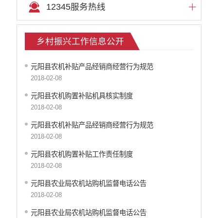
12345服务热线
文化机构信息公开
医疗卫生机构信息公开
审计信息公开
乡村振兴工作信息公开
市场监督管理信息公开
环境保护信息公开
元阳县农机补贴产品经销商经营行为规范
公共资源交易信息公开
2018-02-08
应急管理信息公开
重大建设项目信息公开
元阳县农机购置补贴机具核实制度
国有土地房屋征收补偿信息公开
2018-02-08
科技管理和项目经费信息公开
元阳县农机补贴产品经销商经营行为规范
旅游市场秩序和服务质量信息公开
2018-02-08
乡村振兴工作信息公开
元阳县农机购置补贴工作责任制度
推进户籍和出入境管理服务公开
2018-02-08
不动产登记信息公开
公务员管理信息公开
元阳县农业局农机站购机监督电话公告
红河州网上新闻发布厅
2018-02-08
元阳县农业局农机站购机监督电话公告