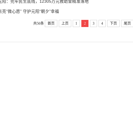
元阳：兜牢民生底线，12305万元救助金精准落地
点亮“微心愿” 守护元阳“朝夕”幸福
共56条
首页
上页
1
2
3
4
下页
尾页