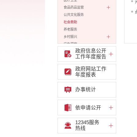
医疗卫生
食品药品监管
公共文化服务
社会救助
养老服务
乡村振兴
应急预案
政府信息公开
生态环境
工作年度报告
涉农补贴
安全生产
政府网站工作
年度报表
财务信息
公安司法
办事统计
规划计划
财政预决算
公务员招录
依申请公开
公共资源配置
重大决策预公开
12345服务
重大决策听证事项
热线
权责清单