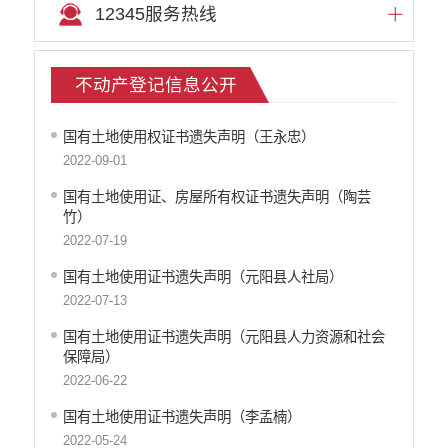
12345服务热线
文化机构信息公开
医疗卫生机构信息公开
审计信息公开
不动产登记信息公开
市场监督管理信息公开
环境保护信息公开
国有土地使用权证书遗失声明（王永忠）
公共资源交易信息公开
2022-09-01
应急管理信息公开
重大建设项目信息公开
国有土地使用证、房屋所有权证书遗失声明（陶芸
竹）
国有土地房屋征收补偿信息公开
2022-07-19
科技管理和项目经费信息公开
旅游市场秩序和服务质量信息公开
国有土地使用证书遗失声明（元阳县人社局）
乡村振兴工作信息公开
2022-07-13
推进户籍和出入境管理服务公开
国有土地使用证书遗失声明（元阳县人力资源和社会
不动产登记信息公开
保障局）
公务员管理信息公开
2022-06-22
红河州网上新闻发布厅
国有土地使用证书遗失声明（李孟楠）
2022-05-24