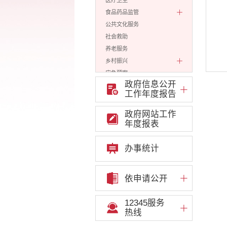
医疗卫生
食品药品监管
公共文化服务
社会救助
养老服务
乡村振兴
应急预案
政府信息公开
生态环境
工作年度报告
涉农补贴
安全生产
政府网站工作
年度报表
财务信息
公安司法
办事统计
规划计划
财政预决算
公务员招录
依申请公开
公共资源配置
重大决策预公开
12345服务
重大决策听证事项
热线
权责清单