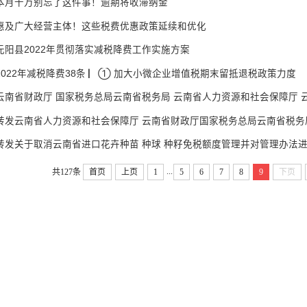
本月千万别忘了这件事！逾期将收滞纳金
惠及广大经营主体！这些税费优惠政策延续和优化
元阳县2022年贯彻落实减税降费工作实施方案
2022年减税降费38条 ▏① 加大小微企业增值税期末留抵退税政策力度
云南省财政厅 国家税务总局云南省税务局 云南省人力资源和社会保障厅 云南
转发云南省人力资源和社会保障厅 云南省财政厅国家税务总局云南省税务局
转发关于取消云南省进口花卉种苗 种球 种籽免税额度管理并对管理办法进行相
...
共127条
首页
上页
1
5
6
7
8
9
下页