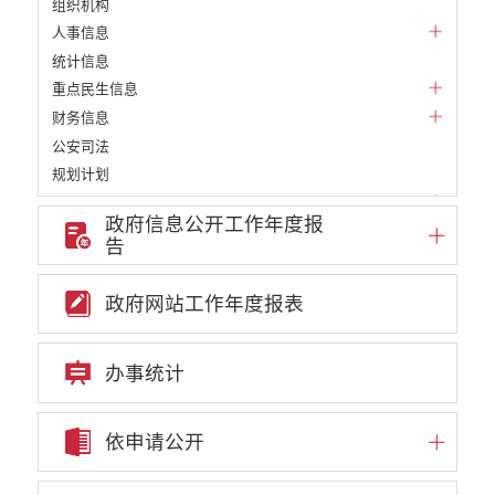
组织机构
人事信息
统计信息
重点民生信息
财务信息
公安司法
规划计划
财政预决算
政府信息公开工作年度报
公务员招录
告
公共资源配置
重大决策预公开
政府网站工作年度报表
重大决策听证事项
权责清单
办事统计
行政事项
部门信息公开基本目录
重大项目
依申请公开
重点领域责任部门信息公开