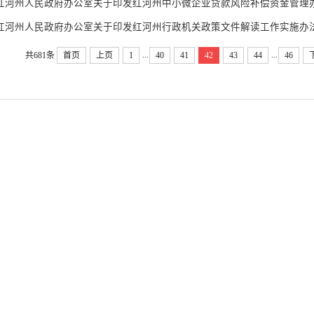
红河州人民政府办公室关于印发红河州中小微企业贷款风险补偿资金管理办法
红河州人民政府办公室关于印发红河州行政机关政策文件解读工作实施办
...
...
共681条
首页
上页
1
40
41
42
43
44
46