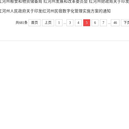
红河州粮食和物资储备局 红河州发展和改革委员会 红河州财政局关于印发《红
红河州人民政府关于印发红河州民宿数字化管理实施方案的通知
...
...
共681条
首页
上页
1
3
4
5
6
7
46
下