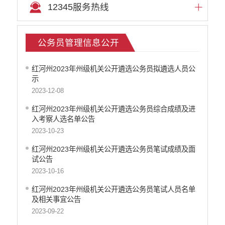
12345服务热线
文化机构信息公开
医疗卫生机构信息公开
审计信息公开
公务员管理信息公开
市场监督管理信息公开
环境保护信息公开
红河州2023年州级机关公开遴选公务员拟遴选人员公
公共资源交易信息公开
示
应急管理信息公开
2023-12-08
重大建设项目信息公开
红河州2023年州级机关公开遴选公务员综合成绩及进
国有土地房屋征收补偿信息公开
入考察人选名单公告
科技管理和项目经费信息公开
2023-10-23
旅游市场秩序和服务质量信息公开
乡村振兴工作信息公开
红河州2023年州级机关公开遴选公务员笔试成绩及面
试公告
推进户籍和出入境管理服务公开
2023-10-16
不动产登记信息公开
公务员管理信息公开
红河州2023年州级机关公开遴选公务员笔试人员名单
及相关事宜公告
红河州网上新闻发布厅
2023-09-22