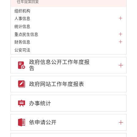
往年提案回复
组织机构
人事信息
统计信息
重点民生信息
财务信息
公安司法
规划计划
政府信息公开工作年度报
财政预决算
告
公务员招录
公共资源配置
政府网站工作年度报表
重大决策预公开
重大决策听证事项
办事统计
权责清单
行政事项
部门信息公开基本目录
依申请公开
重大项目
重点领域责任部门信息公开